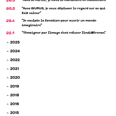
"Avec le miroir, je mets le monument en mouvement"
20.5
"Avec WURUS, je veux déplacer le regard sur ce qui
05.5
fait valeur"
"Je sculpte la fonction pour ouvrir un monde
29.4
imaginaire"
"Témoigner par l'image c'est refuser l’indifférence."
22.1
2025
2024
2022
2021
2020
2019
2018
2016
2015