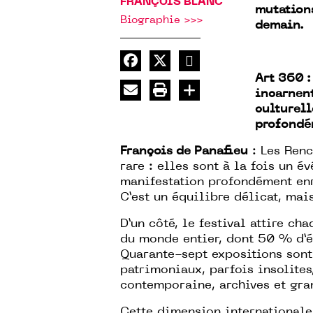
FRANÇOIS BLANC
mutations
Biographie >>>
demain.
Art 360 
incarnent
culturell
profondém
François de Panafieu
: Les Renc
rare : elles sont à la fois un 
manifestation profondément enra
C’est un équilibre délicat, mais
D’un côté, le festival attire ch
du monde entier, dont 50 % d’é
Quarante-sept expositions sont
patrimoniaux, parfois insolites
contemporaine, archives et gran
Cette dimension internationale 