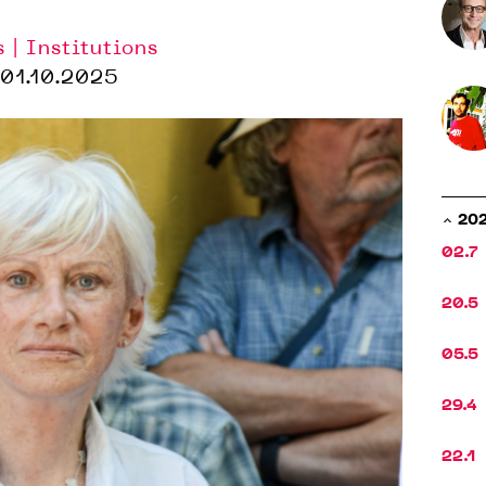
s | Institutions
01.10.2025
20
02.7
20.5
05.5
29.4
22.1