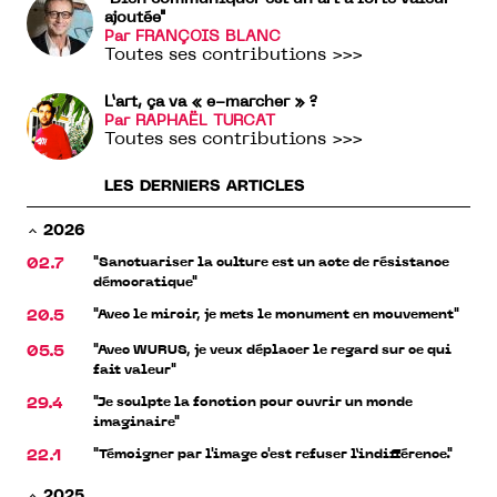
ajoutée"
Par FRANÇOIS BLANC
Toutes ses contributions >>>
L’art, ça va « e-marcher » ?
Par RAPHAËL TURCAT
Toutes ses contributions >>>
LES DERNIERS ARTICLES
2026
"Sanctuariser la culture est un acte de résistance
02.7
démocratique"
"Avec le miroir, je mets le monument en mouvement"
20.5
"Avec WURUS, je veux déplacer le regard sur ce qui
05.5
fait valeur"
"Je sculpte la fonction pour ouvrir un monde
29.4
imaginaire"
"Témoigner par l'image c'est refuser l’indifférence."
22.1
2025