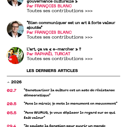
gouvernance culturelle »
Par FRANÇOIS BLANC
Toutes ses contributions >>>
"Bien communiquer est un art à forte valeur
ajoutée"
Par FRANÇOIS BLANC
Toutes ses contributions >>>
L’art, ça va « e-marcher » ?
Par RAPHAËL TURCAT
Toutes ses contributions >>>
LES DERNIERS ARTICLES
2026
"Sanctuariser la culture est un acte de résistance
02.7
démocratique"
"Avec le miroir, je mets le monument en mouvement"
20.5
"Avec WURUS, je veux déplacer le regard sur ce qui
05.5
fait valeur"
"Je sculpte la fonction pour ouvrir un monde
29.4