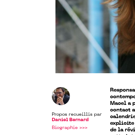
Responsa
contempo
Macel a p
contact a
Propos recueillis par
calendrie
Daniel Bernard
explicite
Biographie >>>
de la rév