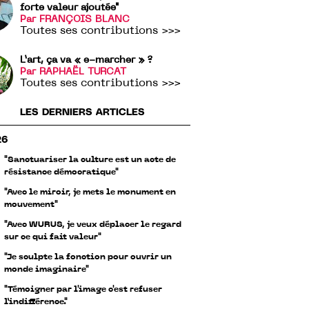
forte valeur ajoutée"
Par FRANÇOIS BLANC
Toutes ses contributions >>>
L’art, ça va « e-marcher » ?
Par RAPHAËL TURCAT
Toutes ses contributions >>>
LES DERNIERS ARTICLES
26
"Sanctuariser la culture est un acte de
résistance démocratique"
"Avec le miroir, je mets le monument en
mouvement"
"Avec WURUS, je veux déplacer le regard
sur ce qui fait valeur"
"Je sculpte la fonction pour ouvrir un
monde imaginaire"
"Témoigner par l'image c'est refuser
l’indifférence."