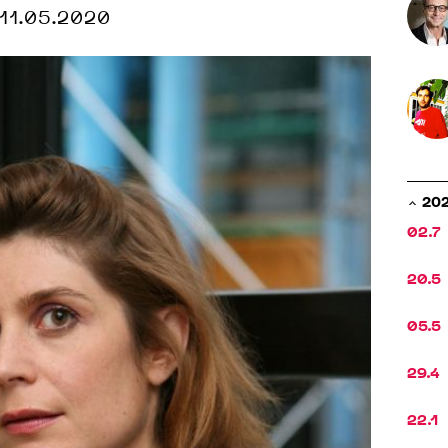
11.05.2020
20
02.7
20.5
05.5
29.4
22.1