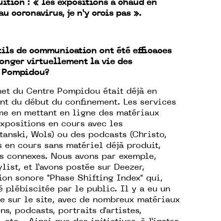
uition : « les expositions à chaud en
au coronavirus, je n’y crois pas ».
ils de communication ont été efficaces
onger virtuellement la vie des
e Pompidou?
net du Centre Pompidou était déjà en
t du début du confinement. Les services
me en mettant en ligne des matériaux
expositions en cours avec les
anski, Wols) ou des podcasts (Christo,
s en cours sans matériel déjà produit,
ns connexes. Nous avons par exemple,
st, et l’avons postée sur Deezer,
ion sonore "Phase Shifting Index" qui,
é plébiscitée par le public. Il y a eu un
e sur le site, avec de nombreux matériaux
ns, podcasts, portraits d'artistes,