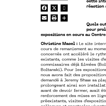
cette int
réaction 
Quels out
pour prol
expositions en cours au Centr
Christine Macel :
Le site inter
cours de remaniement au momen
concernés ont accéléré le ryth
existants, comme les visites d'
commissaires déjà filmées (Bolt
Boltanski). Pour les exposition
nous avons fait des propositio
demandé à Jeremy Shaw sa playli
prolongeant ainsi son installat
avant de devoir fermer, avait ét
renforcement des mises en lign
préexistants, visites d'expositio