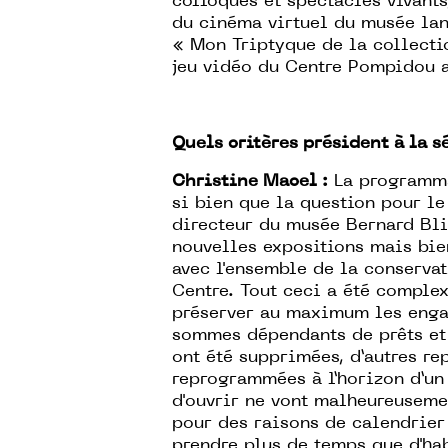
colloques et spectacles vivants,
du cinéma virtuel du musée lan
« Mon Triptyque de la collectio
jeu vidéo du Centre Pompidou a
Quels critères président à la s
Christine Macel :
La programmat
si bien que la question pour le
directeur du musée Bernard Bli
nouvelles expositions mais bien
avec l'ensemble de la conservat
Centre. Tout ceci a été complexe
préserver au maximum les engag
sommes dépendants de prêts et 
ont été supprimées, d’autres rep
reprogrammées à l’horizon d’un 
d'ouvrir ne vont malheureusemen
pour des raisons de calendrier
prendre plus de temps que d'hab