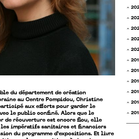
20
20
20
202
20
201
201
201
201
ble du département de création
raine au Centre Pompidou, Christine
201
articipé aux efforts pour garder le
201
vec le public confiné. Alors que le
r de réouverture est encore flou, elle
 les impératifs sanitaires et financiers
ision du programme d’expositions. Et livre