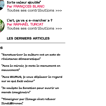
forte valeur ajoutée"
Par FRANÇOIS BLANC
Toutes ses contributions >>>
L’art, ça va « e-marcher » ?
Par RAPHAËL TURCAT
Toutes ses contributions >>>
LES DERNIERS ARTICLES
26
"Sanctuariser la culture est un acte de
résistance démocratique"
"Avec le miroir, je mets le monument en
mouvement"
"Avec WURUS, je veux déplacer le regard
sur ce qui fait valeur"
"Je sculpte la fonction pour ouvrir un
monde imaginaire"
"Témoigner par l'image c'est refuser
l’indifférence."