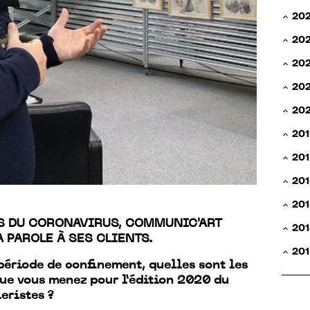
20
20
20
202
20
201
201
201
201
S DU CORONAVIRUS, COMMUNIC'ART
201
 PAROLE À SES CLIENTS.
201
période de confinement, quelles sont les
ue vous menez pour l’édition 2020 du
eristes ?