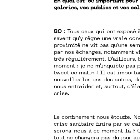
En quoi est-ce important pour 
galeries, vos publics et vos co
SC
: Tous ceux qui ont exposé à
savent qu’y règne une vraie con
proximité ne vit pas qu’une sem
par nos échanges, notamment vi
très régulièrement. D’ailleurs
moment : je ne m’inquiète pas po
tweet ce matin ! Il est importa
nouvelles les uns des autres, 
nous entraider et, surtout, d’él
crise.
Le confinement nous étouffe. No
crise sanitaire finira par se ca
serons-nous à ce moment-là ? 
tout ne changera pas du jour a