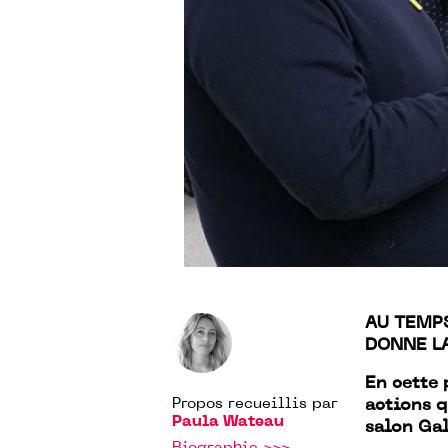
AU TEMP
DONNE LA
En cette 
Propos recueillis par
actions q
Paula Wateau
salon Gal
Biographie >>>