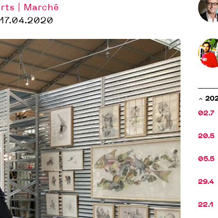
rts | Marché
17.04.2020
20
02.7
20.5
05.5
29.4
22.1