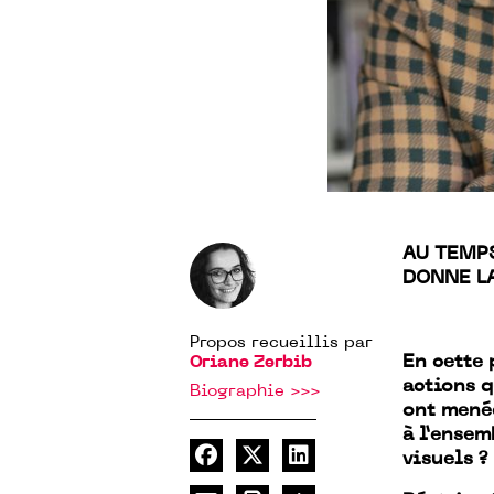
AU TEMP
DONNE LA
Propos recueillis par
En cette 
Oriane Zerbib
actions q
Biographie >>>
ont menée
à l’ensem
visuels ?