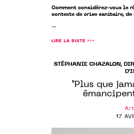
Comment considérez-vous le rôle
contexte de crise sanitaire, de
...
LIRE LA SUITE >>>
STÉPHANIE CHAZALON, DIR
D’
"Plus que jama
émancipent 
Art
17 AV