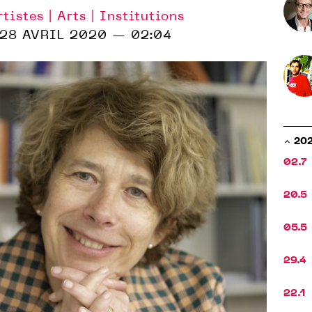
rtistes | Arts | Institutions
28 AVRIL 2020 — 02:04
20
02.7
20.5
05.5
29.4
22.1