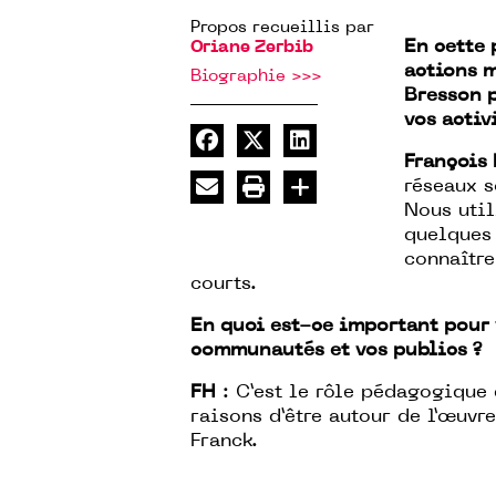
Propos recueillis par
En cette 
Oriane Zerbib
actions m
Biographie >>>
Bresson p
vos activ
François
réseaux s
Nous util
quelques
connaître
courts.
En quoi est-ce important pour 
communautés et vos publics ?
FH
: C’est le rôle pédagogique 
raisons d’être autour de l’œuvr
Franck.