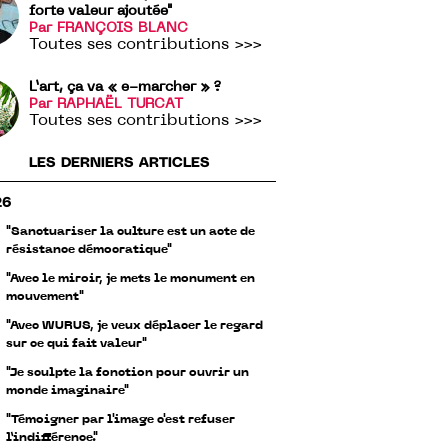
forte valeur ajoutée"
Par FRANÇOIS BLANC
Toutes ses contributions >>>
L’art, ça va « e-marcher » ?
Par RAPHAËL TURCAT
Toutes ses contributions >>>
LES DERNIERS ARTICLES
26
"Sanctuariser la culture est un acte de
résistance démocratique"
"Avec le miroir, je mets le monument en
mouvement"
"Avec WURUS, je veux déplacer le regard
sur ce qui fait valeur"
"Je sculpte la fonction pour ouvrir un
monde imaginaire"
"Témoigner par l'image c'est refuser
l’indifférence."