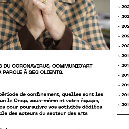
20
20
20
202
20
201
201
S DU CORONAVIRUS, COMMUNIC'ART
 PAROLE À SES CLIENTS.
201
201
période de confinement, quelles sont les
201
ue le Cnap, vous-même et votre équipe,
201
s pour poursuivre vos activités dédiées
ble des acteurs du secteur des arts