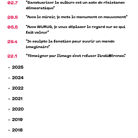
"Sanctuariser la culture est un acte de résistance
02.7
démocratique"
"Avec le miroir, je mets le monument en mouvement"
20.5
"Avec WURUS, je veux déplacer le regard sur ce qui
05.5
fait valeur"
"Je sculpte la fonction pour ouvrir un monde
29.4
imaginaire"
"Témoigner par l'image c'est refuser l’indifférence."
22.1
2025
2024
2022
2021
2020
2019
2018