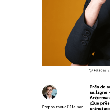
© Pascal I
Près de s
sa ligne 
A
rtpress
plus près
Propos recueillis par
principes