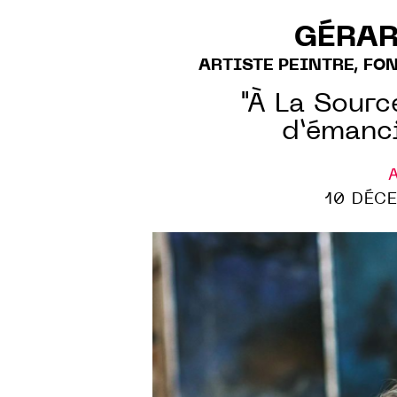
GÉRAR
ARTISTE PEINTRE, FO
"À La Source
d’émanci
A
10 DÉC