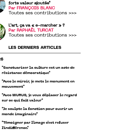
forte valeur ajoutée"
Par FRANÇOIS BLANC
Toutes ses contributions >>>
L’art, ça va « e-marcher » ?
Par RAPHAËL TURCAT
Toutes ses contributions >>>
LES DERNIERS ARTICLES
26
"Sanctuariser la culture est un acte de
résistance démocratique"
"Avec le miroir, je mets le monument en
mouvement"
"Avec WURUS, je veux déplacer le regard
sur ce qui fait valeur"
"Je sculpte la fonction pour ouvrir un
monde imaginaire"
"Témoigner par l'image c'est refuser
l’indifférence."