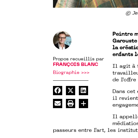
© Je
Peintre m
Garouste 
la créati
enfants l
Propos recueillis par
FRANÇOIS BLANC
Il agit à
Biographie >>>
travaille
de l’offre
Dans cet 
il revien
engageme
Il appell
médiation
passeurs entre l’art, les institu