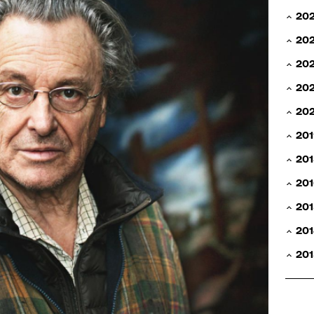
20
20
20
202
20
201
201
201
201
201
201