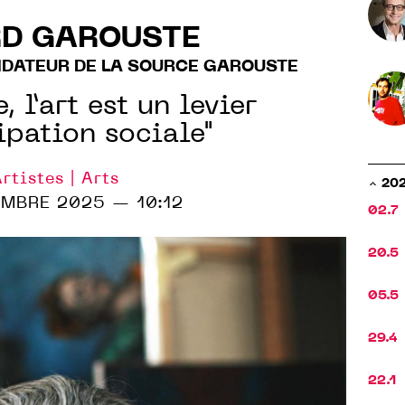
D GAROUSTE
NDATEUR DE LA SOURCE GAROUSTE
, l’art est un levier
pation sociale"
rtistes | Arts
20
EMBRE 2025 — 10:12
02.7
20.5
05.5
29.4
22.1