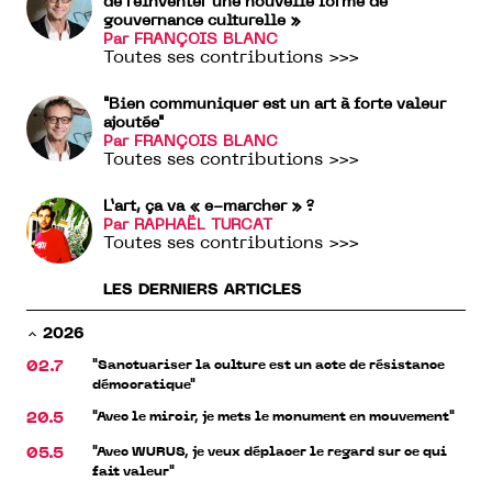
de réinventer une nouvelle forme de
gouvernance culturelle »
Par FRANÇOIS BLANC
Toutes ses contributions >>>
"Bien communiquer est un art à forte valeur
ajoutée"
Par FRANÇOIS BLANC
Toutes ses contributions >>>
L’art, ça va « e-marcher » ?
Par RAPHAËL TURCAT
Toutes ses contributions >>>
LES DERNIERS ARTICLES
2026
"Sanctuariser la culture est un acte de résistance
02.7
démocratique"
"Avec le miroir, je mets le monument en mouvement"
20.5
"Avec WURUS, je veux déplacer le regard sur ce qui
05.5
fait valeur"