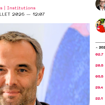
s | Institutions
LLET 2026 — 12:07
20
02.7
20.5
05.5
29.4
22.1