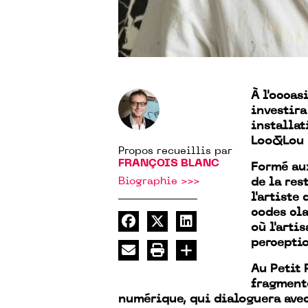
À l'occas
investira
installa
Loo&Lou 
Propos recueillis par
FRANÇOIS BLANC
Formé aux
Biographie >>>
de la res
l'artiste
codes cl
où l'artis
perceptio
Au Petit 
fragmenté
numérique, qui dialoguera avec 