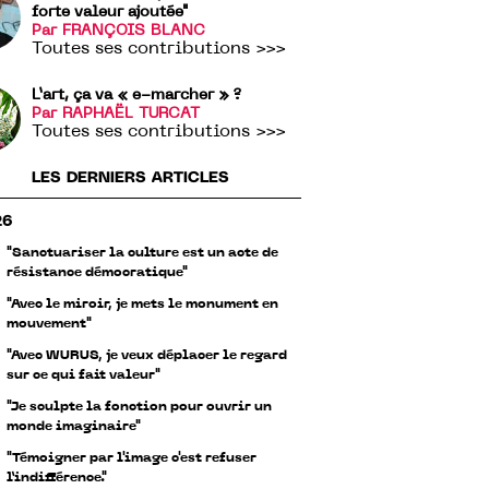
forte valeur ajoutée"
Par FRANÇOIS BLANC
Toutes ses contributions >>>
L’art, ça va « e-marcher » ?
Par RAPHAËL TURCAT
Toutes ses contributions >>>
LES DERNIERS ARTICLES
26
"Sanctuariser la culture est un acte de
résistance démocratique"
"Avec le miroir, je mets le monument en
mouvement"
"Avec WURUS, je veux déplacer le regard
sur ce qui fait valeur"
"Je sculpte la fonction pour ouvrir un
monde imaginaire"
"Témoigner par l'image c'est refuser
l’indifférence."