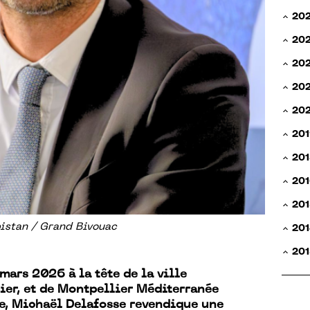
20
20
20
202
20
201
201
201
201
stan / Grand Bivouac
201
201
mars 2026 à la tête de la ville
ier, et de Montpellier Méditerranée
e, Michaël Delafosse revendique une