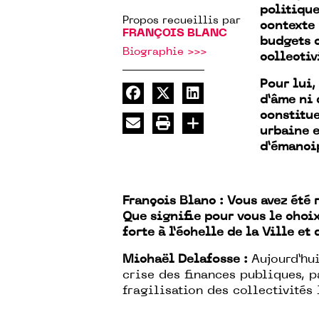
politique
Propos recueillis par
contexte 
FRANÇOIS BLANC
budgets 
Biographie >>>
collectiv
Pour lui,
d’âme ni 
constitu
urbaine e
d’émancip
François Blanc : Vous avez été
Que signifie pour vous le choi
forte à l’échelle de la Ville et
Michaël Delafosse :
Aujourd’hui
crise des finances publiques, pa
fragilisation des collectivités 