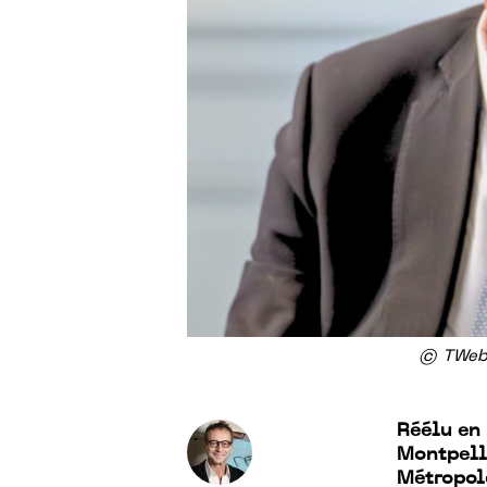
© TWebi
Réélu en 
Montpell
Métropol