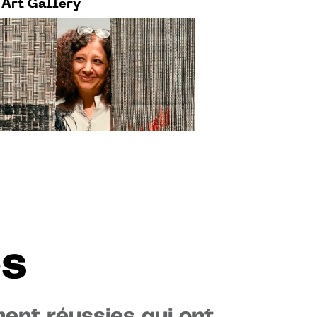
 Art Gallery
es
ent réussies qui ont