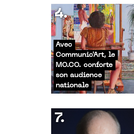
4.
Avec
Communic'Art, le
MO.CO. conforte
son audience
nationale
7.