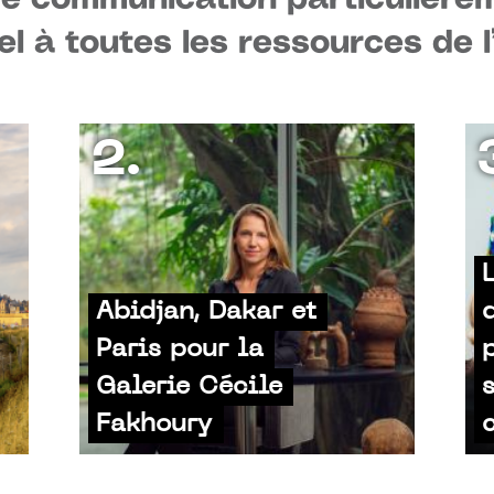
el à toutes les ressources de 
2.
Abidjan, Dakar et
Paris pour la
Galerie Cécile
Fakhoury