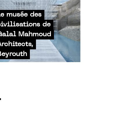
Le musée des
civilisations de
Galal Mahmoud
Architects,
Beyrouth
r