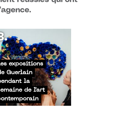
l’agence.
3.
Les expositions
de Guerlain
pendant la
semaine de l'art
contemporain