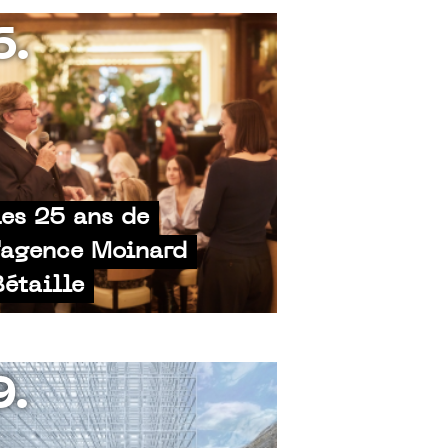
6.
Les 25 ans de
l'agence Moinard
Bétaille
9.