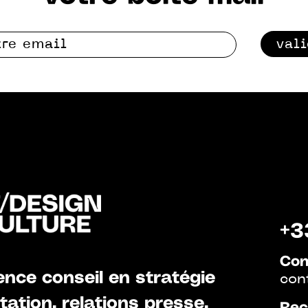
val
+3
Con
nce conseil en stratégie
con
ation, relations presse,