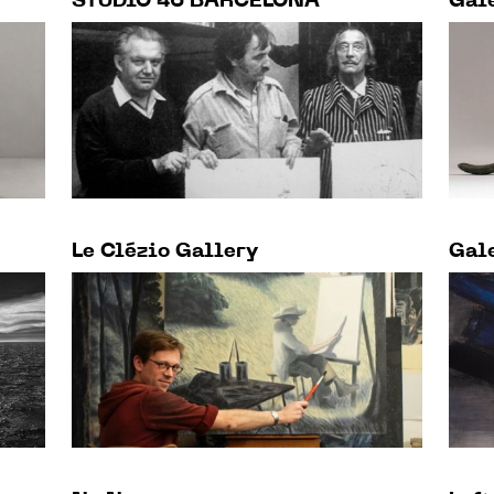
STUDIO 46 BARCELONA
Gale
Le Clézio Gallery
Gale