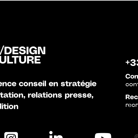
+3
Con
nce conseil en stratégie
con
ation, relations presse,
Rec
rec
ition
©