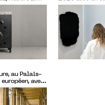
e la forêt, vous
indienne Maha
" un ensemble
inspirées d’un
o
re, au Palais-
 européen, avec
 exposition
ar Deborah Lim