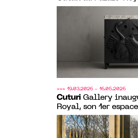
Gall expose "Arbres d
connaissez notre âme
inédit de sculptures 
poème de Victor Hug
>>> 19.03.2026 - 16.05.2026
Cuturi
Gallery inaugu
Royal, son 1er espace
"Decadence & Decay",
collective curatée p
(Singapour)