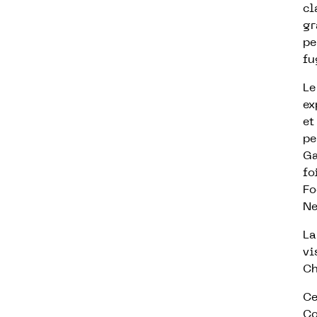
cl
gr
pe
fu
Le
ex
et
pe
Ga
fo
Fo
Ne
La
vi
Ch
Ce
Co