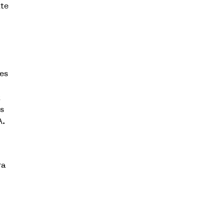
tte
es
t
s
A.
ra