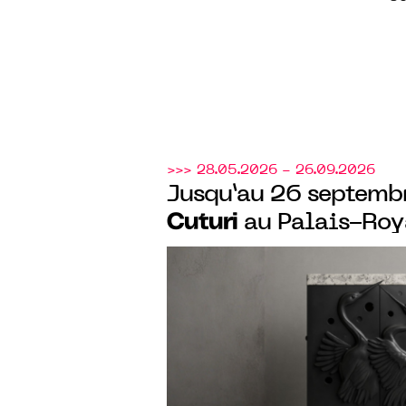
>>> 28.05.2026 - 26.09.2026
Jusqu’au 26 septemb
Cuturi
au Palais-Roya
Gall expose "Arbres d
connaissez notre âme
inédit de sculptures 
poème de Victor Hug