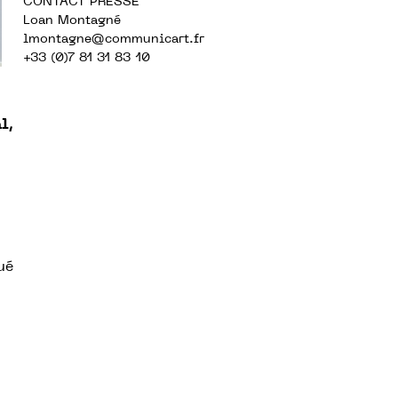
CONTACT PRESSE
Loan Montagné
lmontagne@communicart.fr
+33 (0)7 81 31 83 10
l,
ué