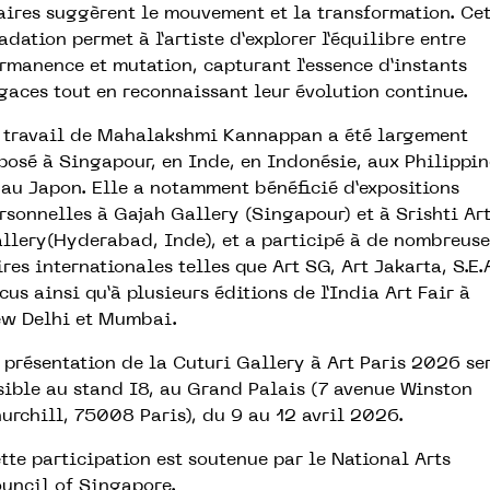
aires suggèrent le mouvement et la transformation. Ce
adation permet à l’artiste d’explorer l’équilibre entre
rmanence et mutation, capturant l’essence d’instants
gaces tout en reconnaissant leur évolution continue.
 travail de Mahalakshmi Kannappan a été largement
posé à Singapour, en Inde, en Indonésie, aux Philippin
 au Japon. Elle a notamment bénéficié d’expositions
rsonnelles à Gajah Gallery (Singapour) et à Srishti Ar
llery(Hyderabad, Inde), et a participé à de nombreuse
ires internationales telles que Art SG, Art Jakarta, S.E.
cus ainsi qu’à plusieurs éditions de l’India Art Fair à
w Delhi et Mumbai.
 présentation de la Cuturi Gallery à Art Paris 2026 se
sible au stand I8, au Grand Palais (7 avenue Winston
urchill, 75008 Paris), du 9 au 12 avril 2026.
tte participation est soutenue par le National Arts
uncil of Singapore.