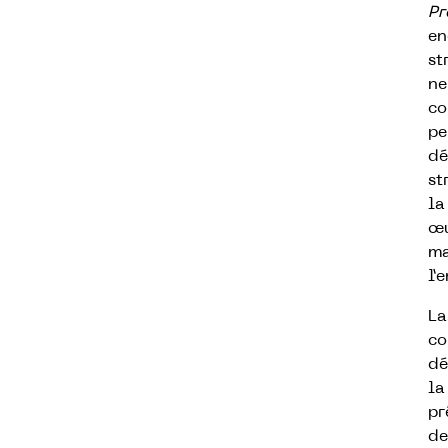
Pr
en
st
ne
co
pe
dé
st
la
œu
ma
l’
La
co
dé
la
pr
de