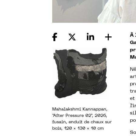
À 
Ga
pr
M
Né
ar
pr
tr
et
l’
Mahalakshmi Kannappan,
si
"After Pressure 02", 2026,
po
fusain, enduit de chaux sur
bois, 120 × 130 × 10 cm
So