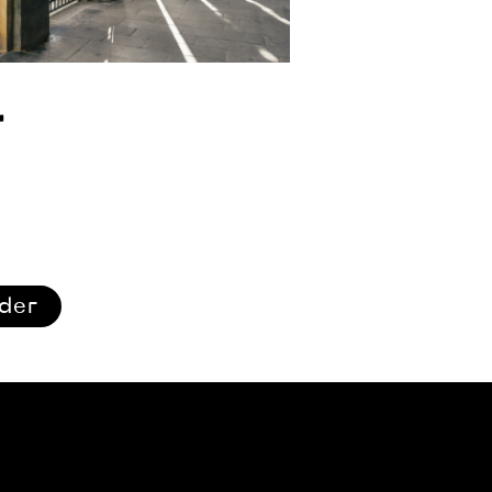
r
ider