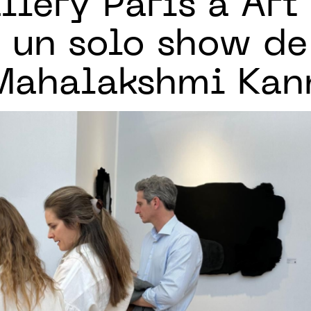
lery Paris à Art 
un solo show de 
Mahalakshmi Ka