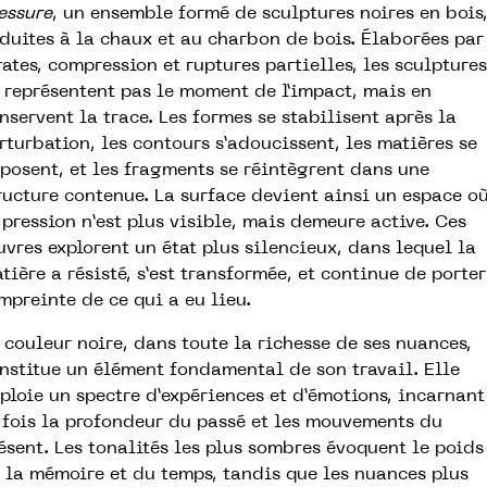
essure
, un ensemble
formé de sculptures noires en bois
duites à la chaux et au charbon de bois.
Élaborées par
rates, compression et ruptures partielles, les sculptures
 représentent pas le moment de l’impact, mais en
nservent la trace. Les formes se stabilisent après la
rturbation, les contours s’adoucissent, les matières se
posent, et les fragments se réintègrent dans une
ructure contenue. La surface devient ainsi un espace o
 pression n’est plus visible, mais demeure active. Ces
vres explorent un état plus silencieux, dans lequel la
tière a résisté, s’est transformée, et continue de porter
empreinte de ce qui a eu lieu.
 couleur noire, dans toute la richesse de ses nuances,
nstitue un élément fondamental de son travail. Elle
ploie un spectre d’expériences et d’émotions, incarnant
 fois la profondeur du passé et les mouvements du
ésent. Les tonalités les plus sombres évoquent le poids
 la mémoire et du temps, tandis que les nuances plus