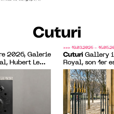
Cuturi
>>> 19.03.2026 - 16.05.2
re 2026, Galerie
Cuturi
Gallery i
l, Hubert Le
Royal, son 1er 
e la forêt, vous
"Decadence & De
" un ensemble
collective cura
inspirées d’un
(Singapour)
o