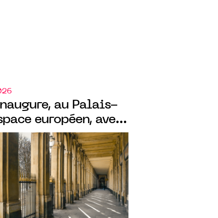
026
naugure, au Palais-
espace européen, avec
cay", exposition
tée par Deborah Lim