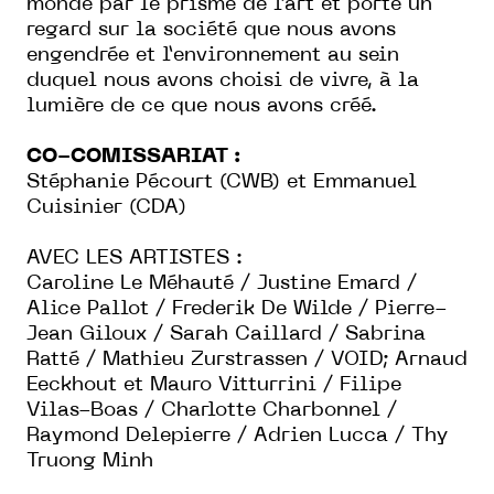
monde par le prisme de l’art et porte un
regard sur la société que nous avons
engendrée et l’environnement au sein
duquel nous avons choisi de vivre, à la
lumière de ce que nous avons créé.
CO-COMISSARIAT :
Stéphanie Pécourt (CWB) et Emmanuel
Cuisinier (CDA)
AVEC LES ARTISTES :
Caroline Le Méhauté / Justine Emard /
Alice Pallot / Frederik De Wilde / Pierre-
Jean Giloux / Sarah Caillard / Sabrina
Ratté / Mathieu Zurstrassen / VOID; Arnaud
Eeckhout et Mauro Vitturrini / Filipe
Vilas-Boas / Charlotte Charbonnel /
Raymond Delepierre / Adrien Lucca / Thy
Truong Minh