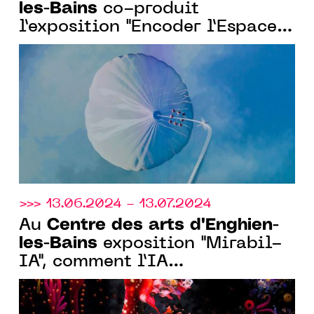
les-Bains
co-produit
l’exposition "Encoder l’Espace"
avec l’Observatoire de l’Espace
du Cnes
>>> 13.06.2024 - 13.07.2024
Centre des arts d'Enghien-
Au
les-Bains
exposition "Mirabil-
IA", comment l’IA
métamorphose la création