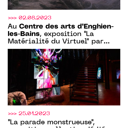
>>> 02.08.2023
Centre des arts d'Enghien-
Au
les-Bains
, exposition "La
Matérialité du Virtuel" par
Baron-Lanteigne, du 20
septembre au 23 décembre
2023
>>> 25.01.2023
"La parade monstrueuse",