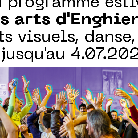
u programme esti
s arts d'Enghie
ts visuels, danse
jusqu'au 4.07.20