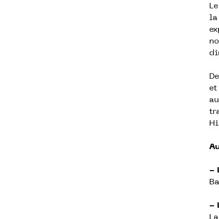
Le
la
ex
no
di
De
et
au
tr
Hi
Au
- 
Ba
- 
La