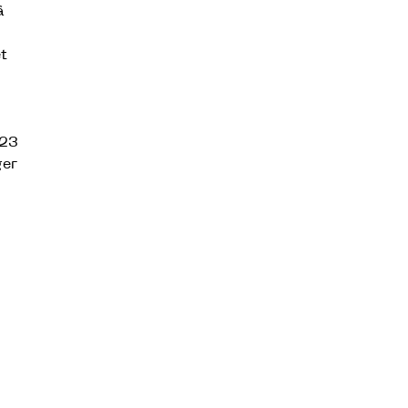
à
et
 23
ger