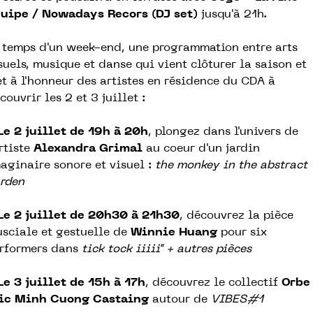
uipe / Nowadays Recors (DJ set)
jusqu'à 21h.
 temps d'un week-end, une programmation entre arts
suels, musique et danse qui vient clôturer la saison et
t à l'honneur des artistes en résidence du CDA à
couvrir les 2 et 3 juillet :
Le 2 juillet de 19h à 20h
, plongez dans l'univers de
artiste
Alexandra Grimal
au coeur d'un jardin
aginaire sonore et visuel :
the monkey in the abstract
rden
Le 2 juillet de 20h30 à 21h30
, découvrez la pièce
sciale et gestuelle de
Winnie Huang
pour six
rformers dans
tick tock iiiii" + autres pièces
Le 3 juillet de 15h à 17h
, découvrez le collectif
Orbe
ic Minh Cuong Castaing
autour de
VIBES#1