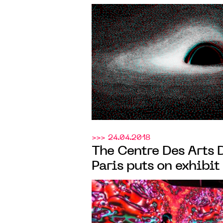
FROM MUSÉE DE L'H
THE CENTRE DES AR
>>> 24.04.2018
The Centre Des Arts D
Paris puts on exhibit
univers of artist Yo