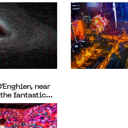
OLOGRAPHIE AT
Bains Numériqu
TS D'ENGHIEN
'Enghien, near
 the fantastic
ichiro Kawaguchi