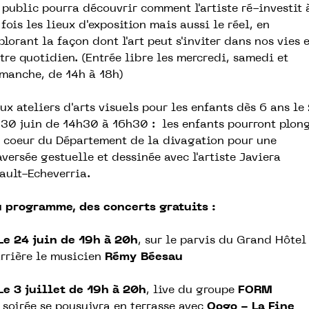
 public pourra découvrir comment l'artiste ré-investit 
 fois les lieux d'exposition mais aussi le réel, en
plorant la façon dont l'art peut s'inviter dans nos vies 
tre quotidien. (Entrée libre les mercredi, samedi et
manche, de 14h à 18h)
ux ateliers d'arts visuels pour les enfants dès 6 ans le
 30 juin de 14h30 à 16h30 : les enfants pourront plon
 coeur du Département de la divagation pour une
aversée gestuelle et dessinée avec l'artiste Javiera
ault-Echeverria.
 programme, des concerts gratuits :
Le 24 juin de 19h à 20h
, sur le parvis du Grand Hôtel
rrière le musicien
Rémy Béesau
Le 3 juillet de 19h à 20h
, live du groupe
FORM
 soirée se pousuivra en terrasse avec
Oogo - La Fine