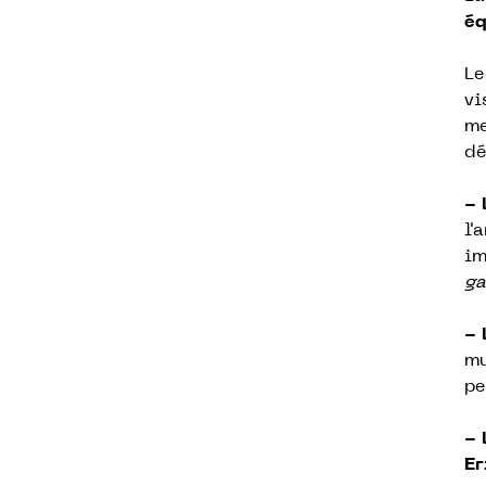
éq
Le
vi
me
dé
- 
l'
im
ga
- 
mu
pe
- 
Er