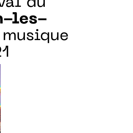
val du
n-les-
, musique
21