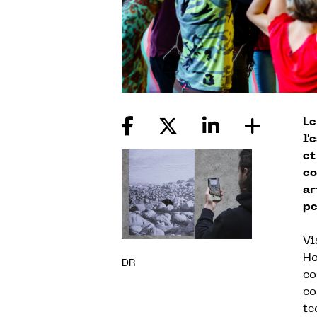
Le
l'
et
co
ar
pe
Vi
Ho
DR
co
co
te