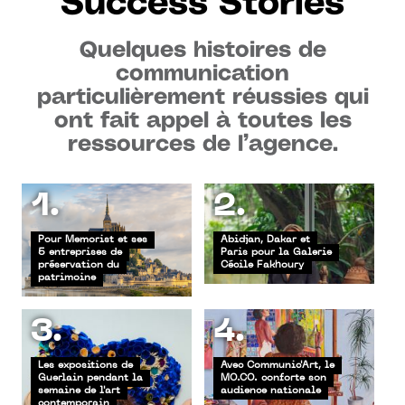
Success Stories
Quelques histoires de
communication
particulièrement réussies qui
ont fait appel à toutes les
ressources de l’agence.
1.
2.
Pour Memorist et ses
Abidjan, Dakar et
5 entreprises de
Paris pour la Galerie
préservation du
Cécile Fakhoury
patrimoine
3.
4.
Les expositions de
Avec Communic'Art, le
Guerlain pendant la
MO.CO. conforte son
semaine de l'art
audience nationale
contemporain