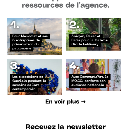
ressources de l’agence.
1.
2.
Pour Memorist et ses
Abidjan, Dakar et
5 entreprises de
Paris pour la Galerie
préservation du
Cécile Fakhoury
patrimoine
3.
4.
Les expositions de
Avec Communic'Art, le
Guerlain pendant la
MO.CO. conforte son
semaine de l'art
audience nationale
contemporain
En voir plus ➜
Recevez la newsletter