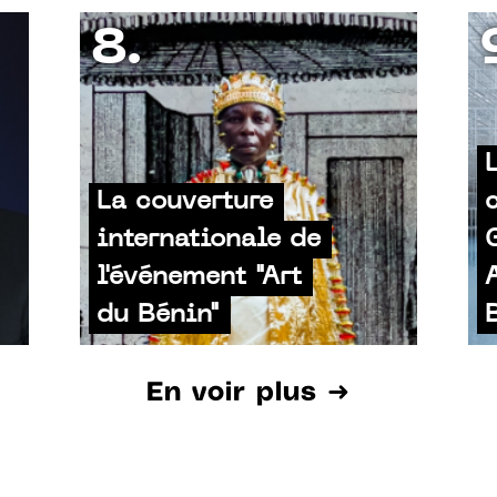
8.
La couverture
internationale de
l'événement "Art
du Bénin"
En voir plus ➜