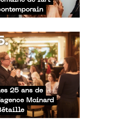
semaine de l'art
contemporain
6.
Les 25 ans de
l'agence Moinard
Bétaille