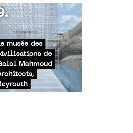
9.
Le musée des
civilisations de
Galal Mahmoud
Architects,
Beyrouth