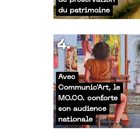
de préservation
du patrimoine
4.
Avec
Communic'Art, le
MO.CO. conforte
son audience
nationale