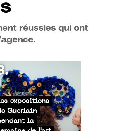
es
ent réussies qui ont
l’agence.
3.
Les expositions
de Guerlain
pendant la