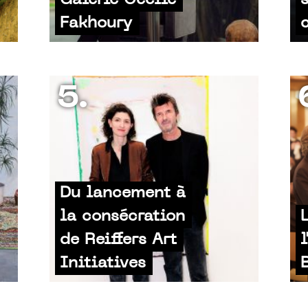
Galerie Cécile
Fakhoury
5.
Du lancement à
la consécration
de Reiffers Art
Initiatives