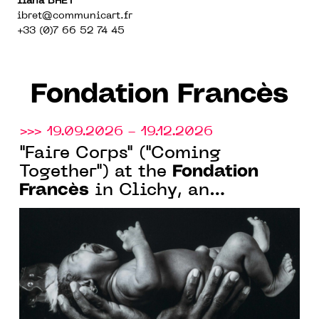
Ilana BRET
ibret@communicart.fr
+33 (0)7 66 52 74 45
Fondation Francès
>>> 19.09.2026 - 19.12.2026
"Faire Corps" ("Coming
Fondation
Together") at the
Francès
in Clichy, an
exhibition officially labeled as
part of the Bicentennial of
Photography, from September
17 to December 19, 2026