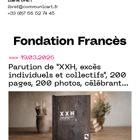
Ilana BRET
ibret@communicart.fr
+33 (0)7 66 52 74 45
Fondation Francès
>>> 19.03.2026
Parution de "XXH, excès
individuels et collectifs", 200
pages, 200 photos, célébrant
Fondation
les 15 ans de la
Francès
. En librairie dès le 19
mars