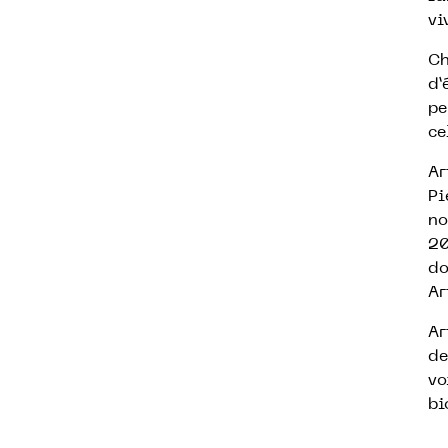
vi
Ch
d’
pe
ce
Ar
Pi
no
20
do
Ar
Ar
de
vo
bi