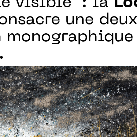
e visible" : la
Lo
onsacre une deu
n monographique 
.