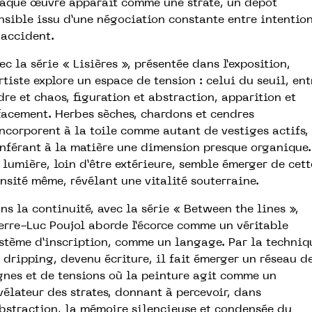
aque œuvre apparaît comme une strate, un dépôt
nsible issu d’une négociation constante entre intentio
 accident.
ec la série « Lisières », présentée dans l’exposition,
artiste explore un espace de tension : celui du seuil, ent
dre et chaos, figuration et abstraction, apparition et
facement. Herbes sèches, chardons et cendres
incorporent à la toile comme autant de vestiges actifs,
nférant à la matière une dimension presque organique.
 lumière, loin d’être extérieure, semble émerger de cett
nsité même, révélant une vitalité souterraine.
ns la continuité, avec la série « Between the lines »,
erre-Luc Poujol aborde l’écorce comme un véritable
stème d’inscription, comme un langage. Par la techniq
 dripping, devenu écriture, il fait émerger un réseau d
gnes et de tensions où la peinture agit comme un
vélateur des strates, donnant à percevoir, dans
abstraction, la mémoire silencieuse et condensée du