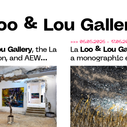
oo & Lou Galle
>>> 06.05.2026 - 17.06.2
u Gallery
Loo & Lou Ga
, the La
La
on, and AEW
a monographic e
 Olivier de
Luc Poujol, “Fran
icent 19th-
sion in Paris