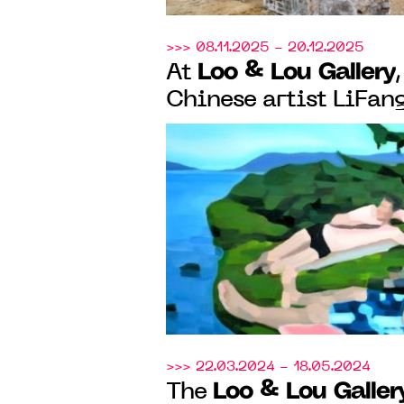
>>> 08.11.2025 - 20.12.2025
Loo & Lou Gallery
At
Chinese artist LiFan
memory and the imag
summer
>>> 22.03.2024 - 18.05.2024
Loo & Lou Galler
The