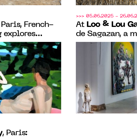
>>> 05.06.2025 - 26.06.
Loo & Lou Ga
, Paris, French-
At
g explores
de Sagazan, a m
ination of
artist, continue
research into b
y
, Paris: