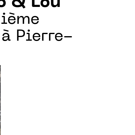
o & Lou
xième
à Pierre-