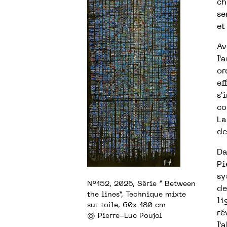
ch
se
et
Av
l’
or
ef
s’
co
La
de
Da
Pi
sy
N°152, 2026, Série “ Between
de
the lines”, Technique mixte
li
sur toile, 60x 180 cm
ré
© Pierre-Luc Poujol
l’