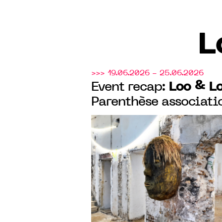
L
>>> 19.06.2026 - 25.06.2026
Loo & Lo
Event recap:
Parenthèse associati
gave carte blanche to
Sagazan in a magnif
century Parisian man