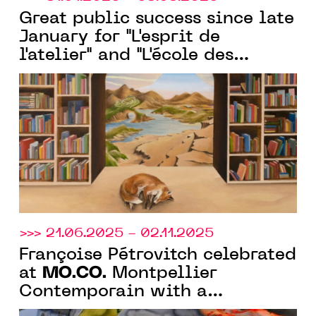
Great public success since late
January for "L'esprit de
l'atelier" and "L'école des
beaux-arts de Montpellier," the
two exhibitions organized by
MO.CO.
>>> 21.06.2025 - 02.11.2025
Françoise Pétrovitch celebrated
MO.CO.
at
Montpellier
Contemporain with a
monographic show of 130