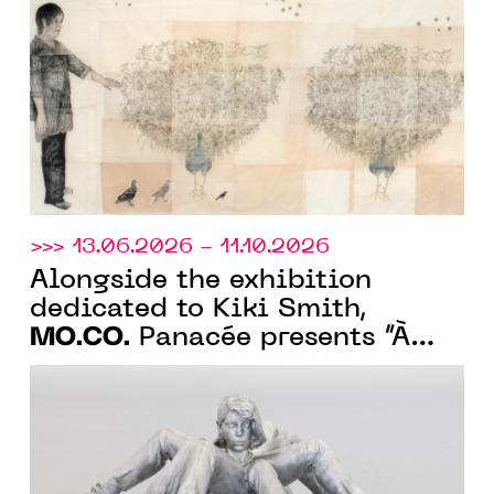
peau”
>>> 13.06.2026 - 11.10.2026
Alongside the exhibition
dedicated to Kiki Smith,
MO.CO.
Panacée presents “À
fleur de peau”, a collection
exhibition on monstrosity