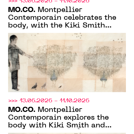
>>> 13.06.2026 - 11.10.2026
MO.CO.
Montpellier
Contemporain celebrates the
body, with the Kiki Smith
monograph exhibition and the
group show "À fleur de peau"
>>> 13.06.2026 - 11.10.2026
MO.CO.
Montpellier
Contemporain explores the
body with Kiki Smith and
monstrosity with “À fleur de