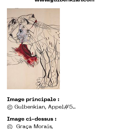
www.gulbenkian.com
Image principale :
©
Gulbenkian, Appel#5.
.
Image ci-dessus :
© Graça Morais,