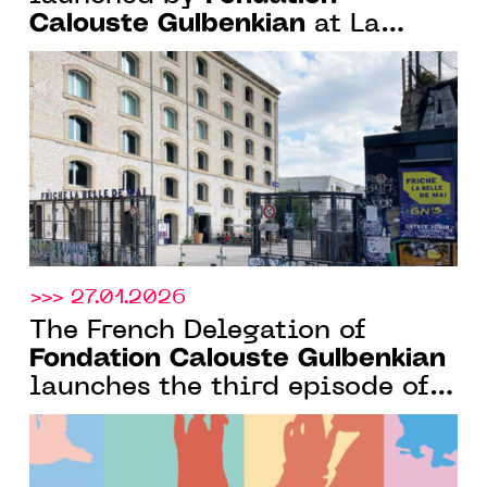
Calouste Gulbenkian
at La
Friche Belle de Mai and the
Gulbenkian Library, and
launch of the 4th Art Ensemble
Prize with CENTQUATRE-PARIS
>>> 27.01.2026
The French Delegation of
Fondation Calouste Gulbenkian
launches the third episode of
its podcast dedicated to
Portuguese artists and their
creative secrets