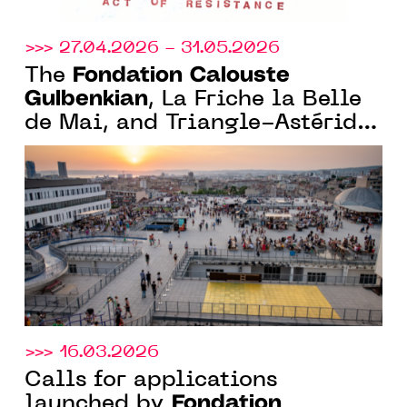
>>> 27.04.2026 - 31.05.2026
Fondation Calouste
The
Gulbenkian
, La Friche la Belle
de Mai, and Triangle-Astérides
launch a curatorial residency
for African Portuguese-
speaking art scenes
>>> 16.03.2026
Calls for applications
Fondation
launched by