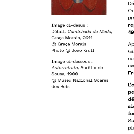
Dé
Or
pr
re
Image ci-desus :
Détail,
Caminhada do Medo
,
19
Graça Morais, 2011
Ap
© Graça Morais
Photo © João Krull
Gu
co
Image ci-dessous :
ex
Autorretrato
, Aurélia de
Fr
Sousa, 1900
© Museu Nacional Soares
L’
dos Reis
pe
dé
si
f
Sa
pl