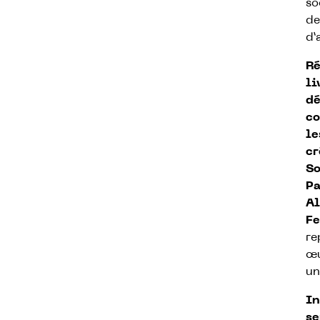
so
de
d’
Ré
li
d
co
le
cr
S
Pa
A
F
re
œu
un
In
se