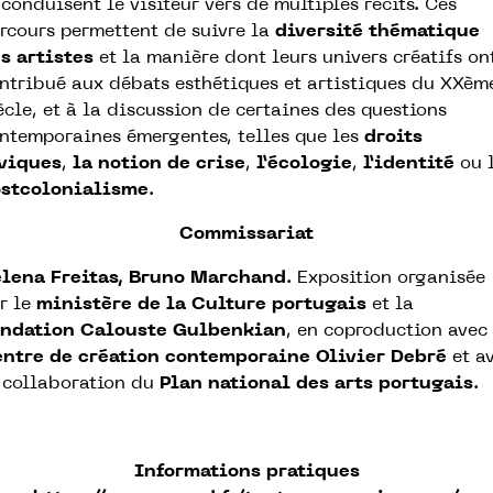
 conduisent le visiteur vers de multiples récits. Ces
rcours permettent de suivre la
diversité thématique
s artistes
et la manière dont leurs univers créatifs on
ntribué aux débats esthétiques et artistiques du XXèm
ècle, et à la discussion de certaines des questions
ntemporaines émergentes, telles que les
droits
viques
,
la notion de crise
,
l’écologie
,
l’identité
ou 
stcolonialisme
.
Commissariat
lena Freitas, Bruno Marchand
. Exposition organisée
r le
m
inistère de la Culture portugais
et la
ndation Calouste Gulbenkian
, en coproduction avec 
ntre de création contemporaine Olivier Debré
et a
 collaboration du
P
lan national des arts portugais
.
Informations pratiques