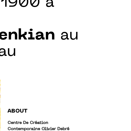
 1900 à
benkian
au
au
ABOUT
Centre De Création
Contemporaine Olivier Debré