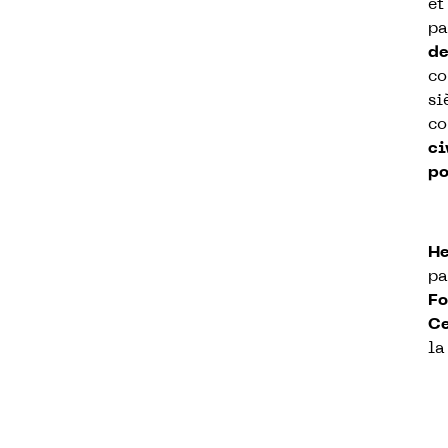
et
pa
de
co
si
co
ci
po
He
pa
Fo
Ce
la