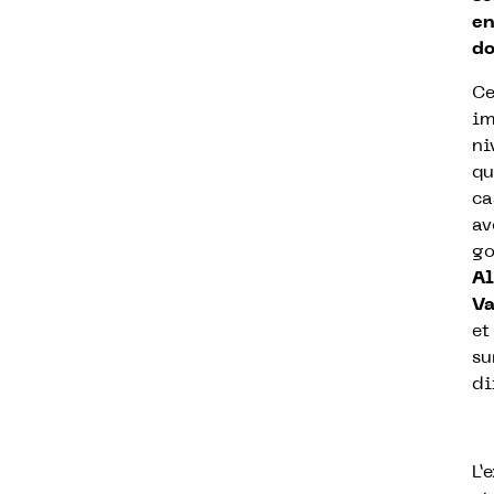
en
do
Ce
im
ni
qu
ca
av
go
A
Va
et
su
di
L’