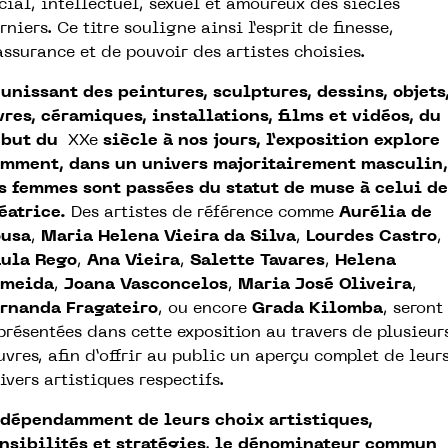
cial, intellectuel, sexuel et amoureux des siècles
rniers. Ce titre souligne ainsi l’esprit de finesse,
assurance et de pouvoir des artistes choisies.
unissant des peintures, sculptures, dessins, objets
vres, céramiques, installations, films et vidéos, du
ébut du
XXe
siècle à nos jours, l’exposition explore
mment, dans un univers majoritairement masculin,
s femmes sont passées du statut de muse à celui de
éatrice.
Des artistes de référence comme
Aurélia de
ousa
,
Maria Helena Vieira da Silva
,
Lourdes Castro
,
ula Rego
,
Ana Vieira
,
Salette Tavares
,
Helena
lmeida
,
Joana Vasconcelos
,
Maria José Oliveira
,
ernanda
Fragateiro
, ou encore
Grada Kilomba
, seront
présentées dans cette exposition au travers de plusieur
vres, afin d’offrir au public un aperçu complet de leur
ivers artistiques respectifs.
dépendamment de leurs choix artistiques,
nsibilités et stratégies, le dénominateur commun