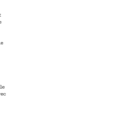
t
e
le
le
vec