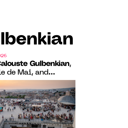
lbenkian
026
Calouste Gulbenkian
,
le de Mai, and
des launch a
ency for African
king art scenes