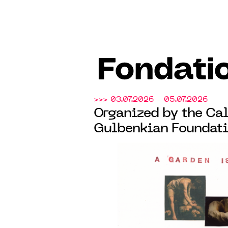
Fondati
>>> 03.07.2026 - 05.07.2026
Organized by the Cal
Gulbenkian Foundati
of Deauville, a weeke
art at the Parc Calou
in Benerville-sur-Mer