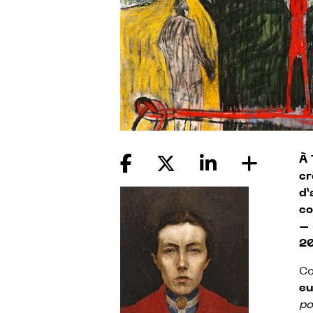
À 
cr
d
co
– 
2
Co
eu
po