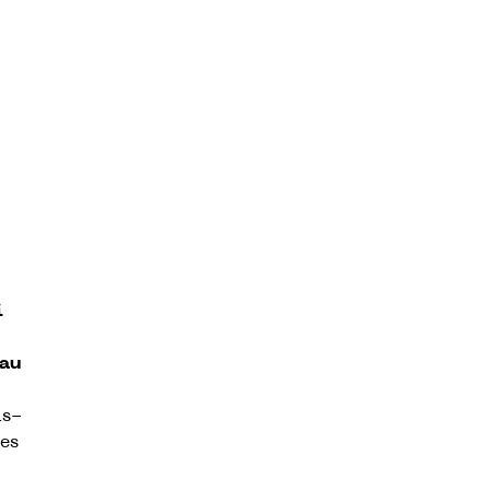
i
 au
as-
les