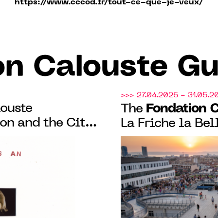
https://www.cccod.fr/tout-ce-que-je-veux/
on Calouste Gu
>>> 27.04.2026 - 31.05.2
ouste
Fondation 
The
on and the City
La Friche la Bel
nd of nature and
Triangle-Astéri
ste Gulbenkian,
curatorial resid
 (14)
Portuguese-spea