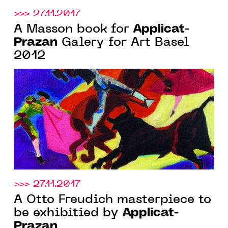
>>> 27.11.2017
Applicat-
A Masson book for
Prazan
Galery for Art Basel
2012
>>> 27.11.2017
A Otto Freudich masterpiece to
Applicat-
be exhibitied by
Prazan