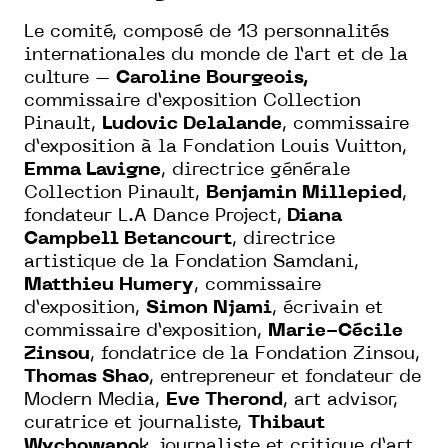
Le comité, composé de 13 personnalités
internationales du monde de l’art et de la
culture –
Caroline Bourgeois,
commissaire d’exposition Collection
Pinault,
Ludovic Delalande
, commissaire
d’exposition à la Fondation Louis Vuitton,
Emma Lavigne
, directrice générale
Collection Pinault,
Benjamin Millepied
,
fondateur L.A Dance Project,
Diana
Campbell Betancourt
, directrice
artistique de la Fondation Samdani,
Matthieu Humery
, commissaire
d’exposition,
Simon Njami
, écrivain et
commissaire d’exposition,
Marie-Cécile
Zinsou
, fondatrice de la Fondation Zinsou,
Thomas Shao
, entrepreneur et fondateur de
Modern Media,
Eve Therond
, art advisor,
curatrice et journaliste,
Thibaut
Wychowano
k, journaliste et critique d’art,