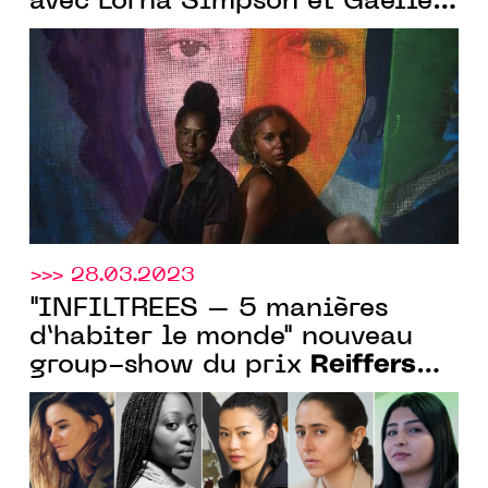
avec Lorna Simpson et Gaëlle
Choisne, du 18.10.2023 Au
18.11.2023
>>> 28.03.2023
"INFILTRÉES – 5 manières
d’habiter le monde" nouveau
Reiffers
group-show du prix
Art Initiatives
du 12.05 au 17.06