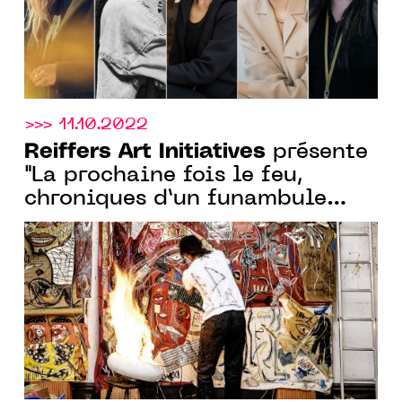
>>> 11.10.2022
Reiffers Art Initiatives
présente
"La prochaine fois le feu,
chroniques d’un funambule
métis" d'Alexandre Diop, sous le
mentorat de Kehinde Wiley, du
19.10 au 19.11.22