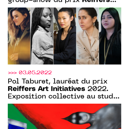
Reiffers
group-show du prix
Art Initiatives
du 12.05 au 17.06
>>> 03.05.2022
Pol Taburet, lauréat du prix
Reiffers Art Initiatives
2022.
Exposition collective au studio
des acacias du 5.05 au
28.05.2022