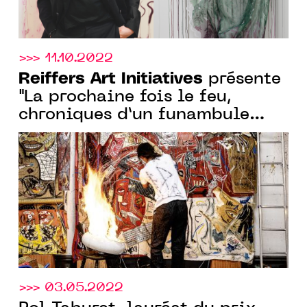
>>> 11.10.2022
Reiffers Art Initiatives
présente
"La prochaine fois le feu,
chroniques d’un funambule
métis" d'Alexandre Diop, sous le
mentorat de Kehinde Wiley, du
19.10 au 19.11.22
>>> 03.05.2022