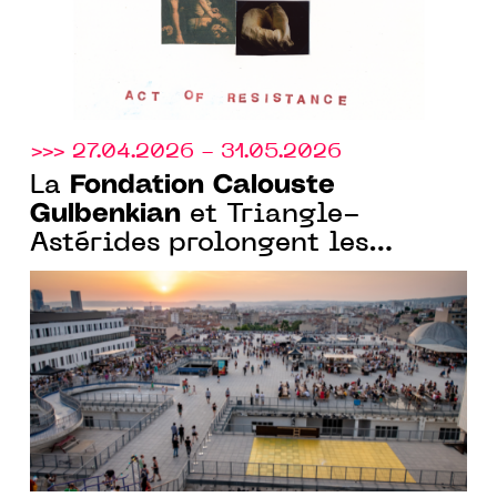
>>> 27.04.2026 - 31.05.2026
Fondation Calouste
La
Gulbenkian
et Triangle-
Astérides prolongent les
candidatures pour la résidence
curatoriale à la Friche la Belle
de Mai, Marseille