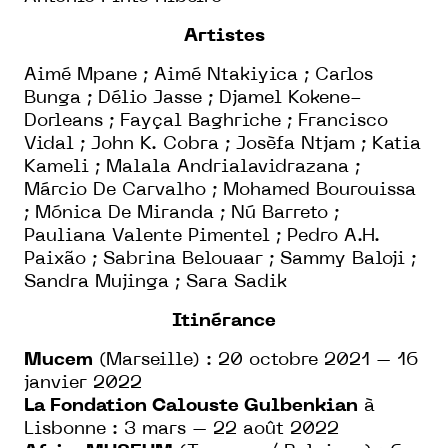
Artistes
Aimé Mpane ; Aimé Ntakiyica ; Carlos
Bunga ; Délio Jasse ; Djamel Kokene-
Dorleans ; Fayçal Baghriche ; Francisco
Vidal ; John K. Cobra ; Josèfa Ntjam ; Katia
Kameli ; Malala Andrialavidrazana ;
Márcio De Carvalho ; Mohamed Bourouissa
; Mónica De Miranda ; Nú Barreto ;
Pauliana Valente Pimentel ; Pedro A.H.
Paixão ; Sabrina Belouaar ; Sammy Baloji ;
Sandra Mujinga ; Sara Sadik
Itinérance
Mucem
(Marseille) : 20 octobre 2021 – 16
janvier 2022
La Fondation Calouste Gulbenkian
à
Lisbonne : 3 mars – 22 août 2022