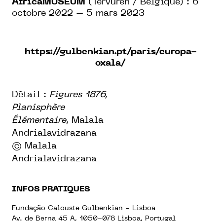
AfricaMUSEUM
(Tervuren / Belgique) : 6
octobre 2022 – 5 mars 2023
https://gulbenkian.pt/paris/europa-
oxala/
Détail :
Figures 1876,
Planisphère
Élémentaire
, Malala
Andrialavidrazana
© Malala
Andrialavidrazana
INFOS PRATIQUES
Fundação Calouste Gulbenkian - Lisboa
Av. de Berna 45 A, 1050-078 Lisboa, Portugal