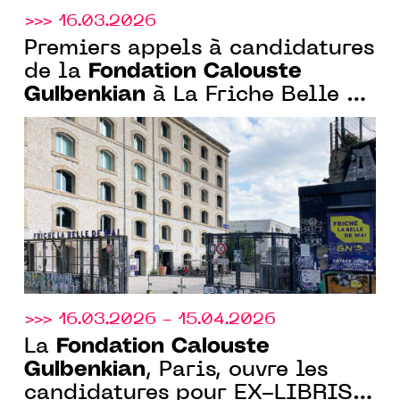
>>> 16.03.2026
Premiers appels à candidatures
Fondation Calouste
de la
Gulbenkian
à La Friche Belle de
Mai et à la Bibliothèque
Gulbenkian et lancement du 4ᵉ
Prix Art Ensemble avec le
CENTQUATRE-PARIS
>>> 16.03.2026 - 15.04.2026
Fondation Calouste
La
Gulbenkian
, Paris, ouvre les
candidatures pour EX-LIBRIS,