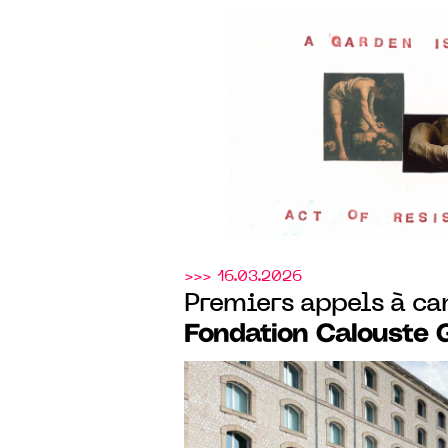
un week-end nature e
Calouste Gulbenkian,
sur-Mer (14)
>>> 16.03.2026
Premiers appels à ca
Fondation Calouste 
Friche Belle de Mai e
Bibliothèque Gulben
lancement du 4ᵉ Prix