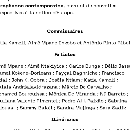
ropéenne contemporaine
, ouvrant de nouvelles
rspectives à la notion d’Europe.
Commissaires
tia Kameli, Aimé Mpane Enkobo et António Pinto Ribe
Artistes
mé Mpane ; Aimé Ntakiyica ; Carlos Bunga ; Délio Jasse
amel Kokene-Dorleans ; Fayçal Baghriche ; Francisco
dal ; John K. Cobra ; Josèfa Ntjam ; Katia Kameli ;
lala Andrialavidrazana ; Márcio De Carvalho ;
hamed Bourouissa ; Mónica De Miranda ; Nú Barreto ;
uliana Valente Pimentel ; Pedro A.H. Paixão ; Sabrina
louaar ; Sammy Baloji ; Sandra Mujinga ; Sara Sadik
Itinérance