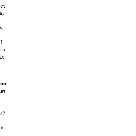
 et
a,
s
s
il
urs
le
ges
un
ué
ne