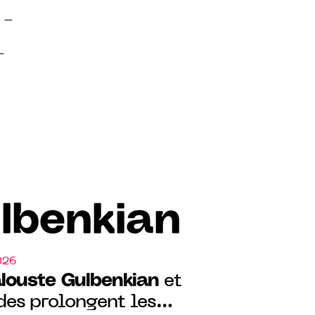
s –
–
lbenkian
026
louste Gulbenkian
et
des prolongent les