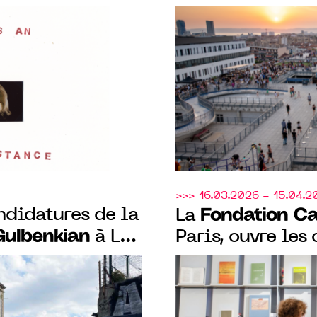
candidatures po
t art au Parc
curatoriale à la
 à Benerville-
Mai, Marseille
>>> 16.03.2026 - 15.04.2
ndidatures de la
Fondation Ca
La
Gulbenkian
à La
Paris, ouvre les
t à la
EX-LIBRIS, sa n
kian et
artistique au c
 Art Ensemble
bibliothèque G