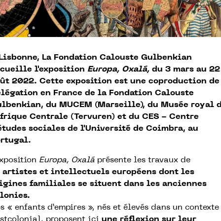
Lisbonne, La Fondation Calouste Gulbenkian
cueille l'exposition
Europa, Oxalá,
du 3 mars au 22
ût 2022. Cette exposition est une coproduction de
légation en France de la Fondation Calouste
lbenkian, du MUCEM (Marseille), du Musée royal 
Afrique Centrale (Tervuren) et du CES - Centre
études sociales de l'Université de Coimbra, au
rtugal.
exposition
Europa, Oxalá
présente les travaux de
 artistes et intellectuels européens dont les
igines familiales se situent dans les anciennes
lonies.
s « enfants d’empires », nés et élevés dans un contexte
stcolonial, proposent ici
une réflexion sur leur