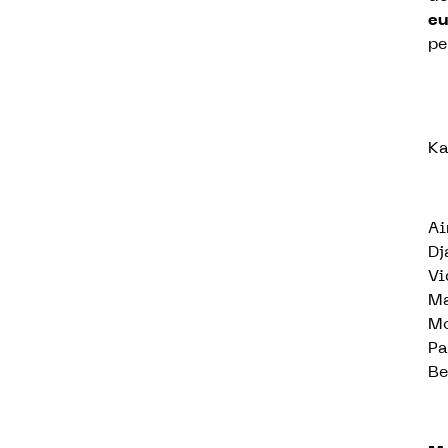
eu
pe
Ka
Ai
Dj
Vi
Ma
Mo
Pa
Be