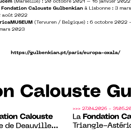
ucem
(Marseille) : 20 octobre 2021 – 16 janvier 2022
 Fondation Calouste Gulbenkian
à Lisbonne : 3 mar
 août 2022
fricaMUSEUM
(Tervuren / Belgique) : 6 octobre 2022 
mars 2023
https://gulbenkian.pt/paris/europa-oxala/
on Calouste Gu
>>> 27.04.2026 - 31.05.2
ation Calouste
Fondation Ca
La
Triangle-Astéri
e de Deauville,