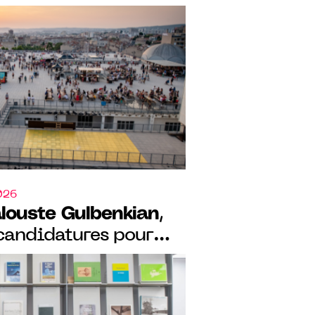
ur la résidence
 Friche la Belle de
026
louste Gulbenkian
,
 candidatures pour
ouvelle résidence
œur de la
ulbenkian