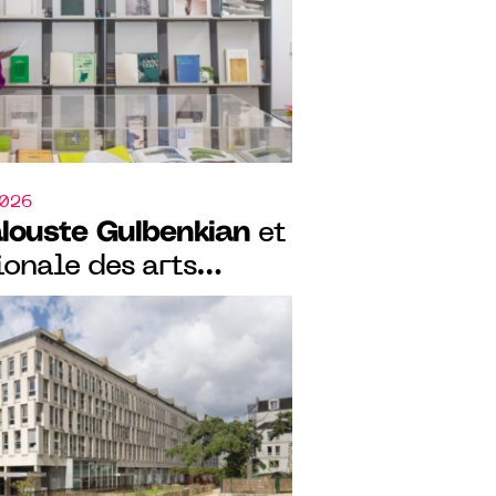
2026
louste Gulbenkian
et
ionale des arts
 édition du
ésidence Curadores