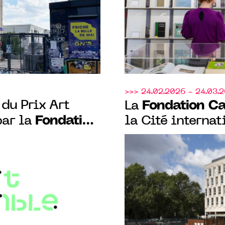
-PARIS
>>> 24.02.2026 - 24.03.
du Prix Art
Fondation Ca
La
Fondation
par la
la Cité internat
annoncent la 4e
Paris et le
programme de r