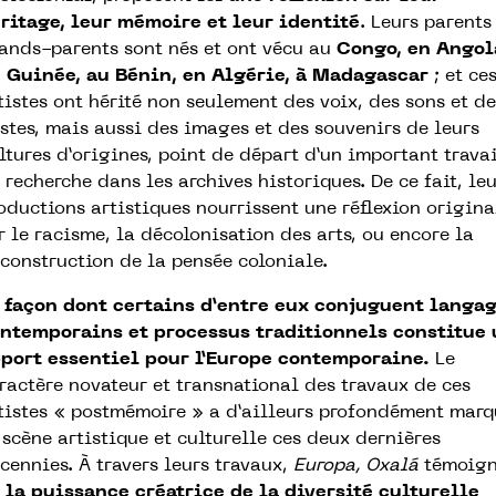
ritage, leur mémoire et leur identité
. Leurs parents
ands-parents sont nés et ont vécu au
Congo, en Angol
 Guinée, au Bénin, en Algérie, à Madagascar
; et ce
tistes ont hérité non seulement des voix, des sons et de
stes, mais aussi des images et des souvenirs de leurs
ltures d’origines, point de départ d’un important trava
 recherche dans les archives historiques. De ce fait, le
oductions artistiques nourrissent une réflexion origina
r le racisme, la décolonisation des arts, ou encore la
construction de la pensée coloniale.
 façon dont certains d’entre eux conjuguent langa
ntemporains et processus traditionnels constitue 
port essentiel pour l’Europe contemporaine.
Le
ractère novateur et transnational des travaux de ces
tistes « postmémoire » a d’ailleurs profondément marq
 scène artistique et culturelle ces deux dernières
cennies. À travers leurs travaux,
Europa, Oxalá
témoig
e
la puissance créatrice de la diversité culturelle