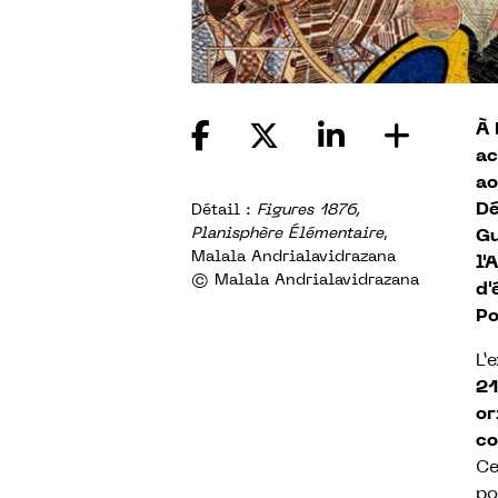
À 
ac
ao
Dé
Détail :
Figures 1876,
Planisphère Élémentaire
,
Gu
Malala Andrialavidrazana
l'
© Malala Andrialavidrazana
d'
Po
L’
21
or
co
Ce
po