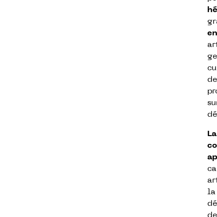
hé
gr
en
ar
ge
cu
de
pr
su
dé
La
co
ap
ca
ar
la
dé
d