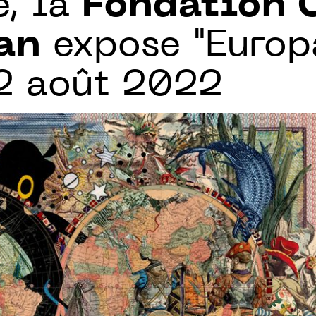
e, la
Fondation 
an
expose "Europ
22 août 2022