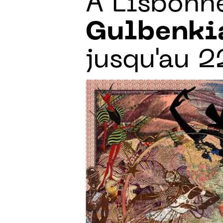
À Lisbonn
Gulbenki
jusqu'au 