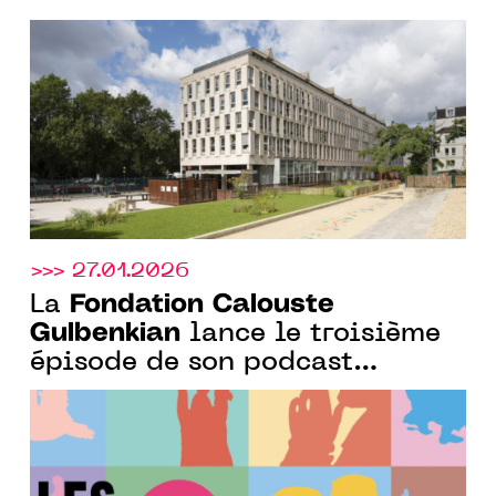
annoncent la 4e édition du
programme de résidence
Curadores
>>> 27.01.2026
Fondation Calouste
La
Gulbenkian
lance le troisième
épisode de son podcast
consacré aux artistes
portugais et à leurs secrets de
création