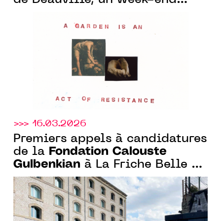
nature et art au Parc Calouste
Gulbenkian, à Benerville-sur-
Mer (14)
>>> 16.03.2026
Premiers appels à candidatures
Fondation Calouste
de la
Gulbenkian
à La Friche Belle de
Mai et à la Bibliothèque
Gulbenkian et lancement du 4ᵉ
Prix Art Ensemble avec le
CENTQUATRE-PARIS