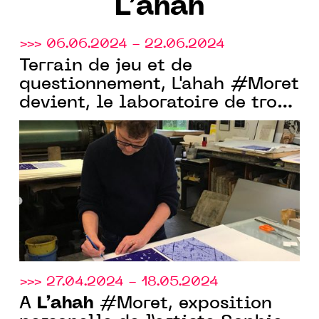
L’ahah
>>> 06.06.2024 - 22.06.2024
Terrain de jeu et de
questionnement, L'ahah #Moret
devient, le laboratoire de trois
artistes plasticiens : Jean-
Pascal Février, Pierre Martens
et Alain Sicard
>>> 27.04.2024 - 18.05.2024
L’ahah
À
#Moret, exposition