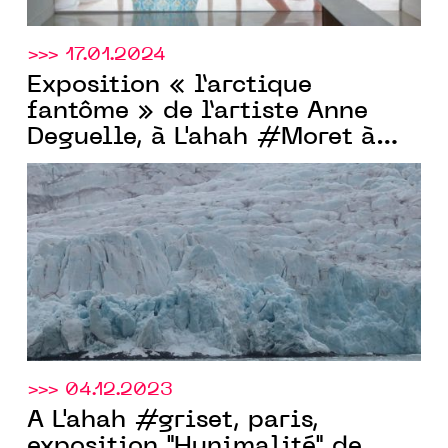
>>> 17.01.2024
Exposition « l’arctique
fantôme » de l’artiste Anne
Deguelle, à L'ahah #Moret à
paris, du 27.01 au 17.02.2024
>>> 04.12.2023
À L'ahah #griset, paris,
exposition "Hunimalité" de