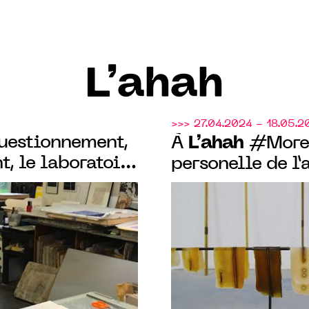
L’ahah
>>> 27.04.2024 - 18.05.2
questionnement,
L’ahah
À
#Moret
, le laboratoire
personelle de l’
ticiens : Jean-
e Martens et