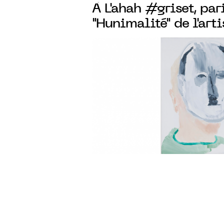
À L'ahah #griset, par
"Hunimalité" de l'art
Gaube du 27.01 Au 2