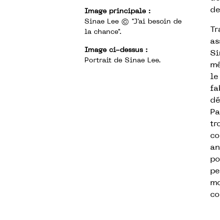
de
Image principale :
Sinae Lee © "J'ai besoin de
Tr
la chance".
as
Image ci-dessus :
Si
Portrait de Sinae Lee.
mé
le
fa
dé
Pa
tr
co
an
po
pe
mo
co