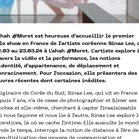
ahah #Moret est heureuse d’accueillir le premier
lo show en France de l’artiste coréenne Sinae Lee, 
.03 au 23.03.24 à L'ahah #Moret. L’artiste explore 
avers la vidéo et la performance, les notions
identité, d’appartenance, de déplacement et
enracinement. Pour l’occasion, elle présentera des
vres récentes dont certaines inédites
.
iginaire de Corée du Sud, Sinae Lee, qui vit en France
puis 7 ans, n’a de cesse de photographier et filmer ses
oches et elle-même, cherchant à capter l’insaisissable
i nous façonne et nous lie à l’autre. Sinae Lee explore l
terstices, là où se cache l’intime. Elle ausculte le mond
nde le temps, interroge la notion de distance à l’ère de
multiplication des moyens de communication et