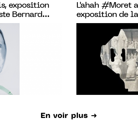
is, exposition
L'ahah #Moret a
iste Bernard
exposition de l
3.03.2024
tangible du 16.
En voir plus ➜