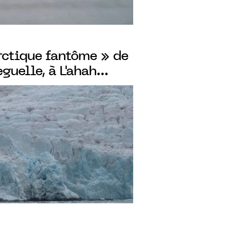
arctique fantôme » de
eguelle, à L'ahah
 du 27.01 au