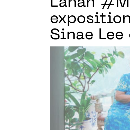
L'ahah #M
exposition
Sinae Lee