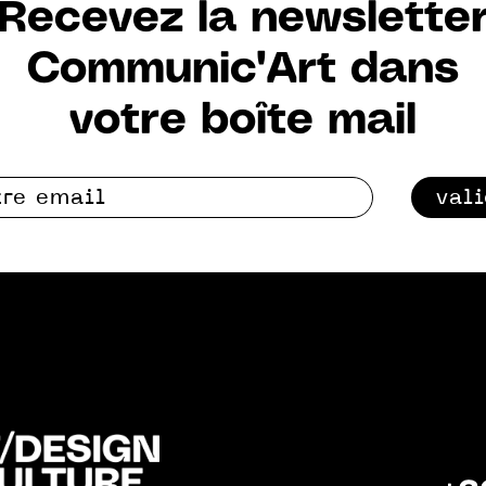
Recevez la newslette
Communic'Art dans
votre boîte mail
val