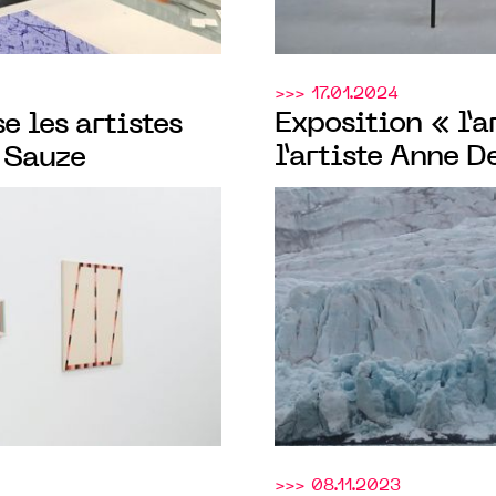
>>> 17.01.2024
Exposition « l’
 les artistes
l’artiste Anne D
 Sauze
#Moret à paris,
17.02.2024
>>> 08.11.2023