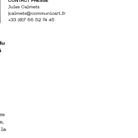
CONTACT PRESSE
Jules Calmets
jcalmets
@communicart.fr
+33 (0)7 66 52 74 45
du
à
es
e,
 la