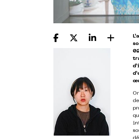
L’
so
02
tr
d’
d’
œu
Or
de
pr
qu
in
so
dé