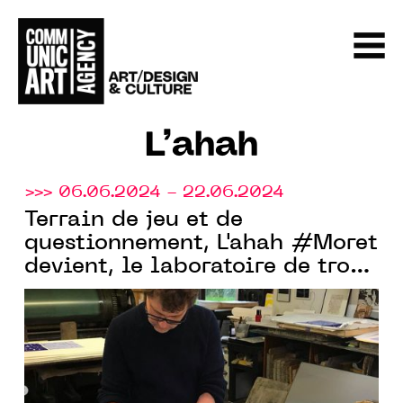
L’ahah
>>> 06.06.2024 - 22.06.2024
Terrain de jeu et de
questionnement, L'ahah #Moret
devient, le laboratoire de trois
artistes plasticiens : Jean-
Pascal Février, Pierre Martens
et Alain Sicard