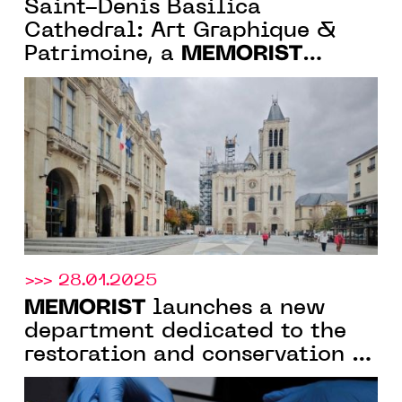
Saint-Denis Basilica
Cathedral: Art Graphique &
MEMORIST
Patrimoine, a
company, designs the
immersive tour for the Spire
Factory
>>> 28.01.2025
MEMORIST
launches a new
department dedicated to the
restoration and conservation of
photographs