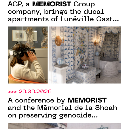
MEMORIST
AGP, a
Group
company, brings the ducal
apartments of Lunéville Castle
back to life through virtual
reality
>>> 23.03.2026
MEMORIST
A conference by
and the Mémorial de la Shoah
on preserving genocide
archives during SITEM 2026