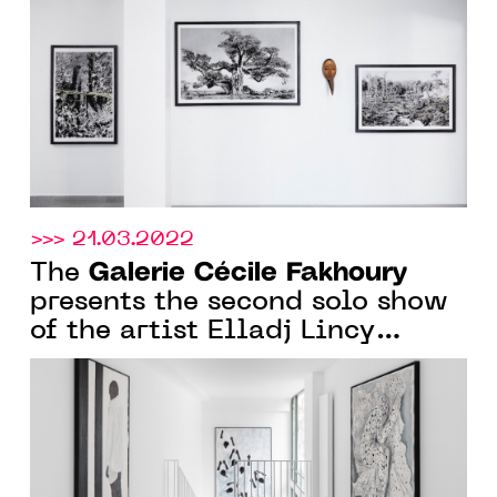
DIMITRI FAGBOHOUN, UNTIL
APRIL 30, 2022
>>> 21.03.2022
Galerie Cécile Fakhoury
The
presents the second solo show
of the artist Elladj Lincy
Deloumeaux, in Paris, from
March 17th to April 30th 2022