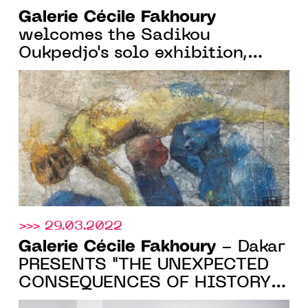
Galerie Cécile Fakhoury
welcomes the Sadikou
Oukpedjo's solo exhibition,
from May 11 to June 18 2022,
in Paris
>>> 29.03.2022
Galerie Cécile Fakhoury
- Dakar
PRESENTS "THE UNEXPECTED
CONSEQUENCES OF HISTORY",
A SOLO EXHIBITION BY