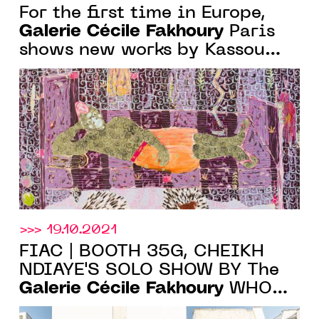
For the first time in Europe,
Galerie Cécile Fakhoury
Paris
shows new works by Kassou
Seydou, until Jan. 29, 2022
>>> 19.10.2021
FIAC | BOOTH 35G, CHEIKH
NDIAYE'S SOLO SHOW BY The
Galerie Cécile Fakhoury
WHO
WILL INAUGURATE ITS NEW