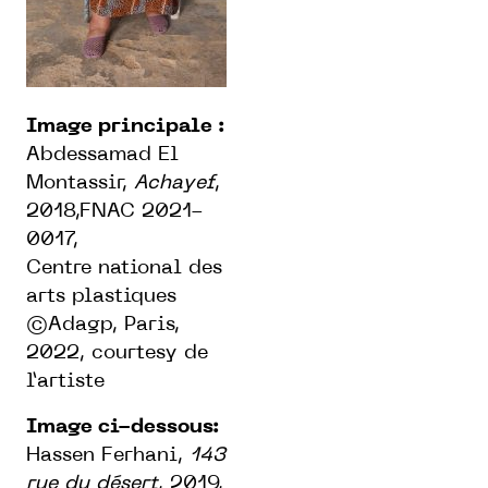
Image principale :
Abdessamad El
Montassir,
Achayef
,
2018,FNAC 2021-
0017,
Centre national des
arts plastiques
©Adagp, Paris,
2022, courtesy de
l’artiste
Image ci-dessous:
Hassen Ferhani,
143
rue du
désert
, 2019,