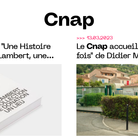
Cnap
>>> 13.03.2023
Cnap
 "Une Histoire
Le
accueil
 Lambert, une
fois" de Didier
on, un lieu" le
Sartoux, jusqu'a
 d'Yvon Lambert