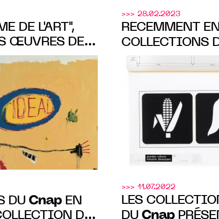
>>> 28.02.2023
E DE L'ART",
RÉCEMMENT EN
ES ŒUVRES DE
COLLECTIONS 
N LAMBERT,
ŒUVRES DE JE
 À LA
EXPOSÉES À L’E
RT AVIGNON DU
CONCRET À MO
 2023
14 janvier au 9 
>>> 11.07.2022
Cnap
LES COLLECTIO
ES DU
EN
Cnap
COLLECTION DU
DU
PRÉSEN