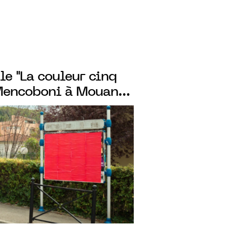
le "La couleur cinq
 Mencoboni à Mouans-
u 4 avril 2023