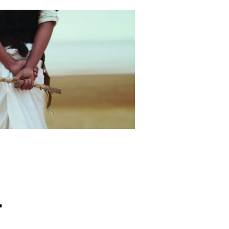
NS L’EXPOSITION
ES", DU 17.09.2022
r