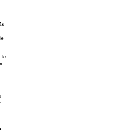
ls
de
 le
x
s
r
u