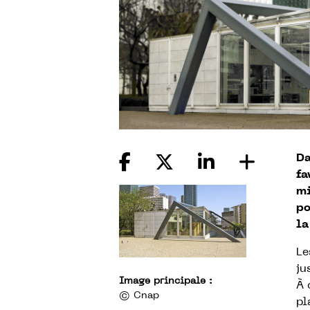
Da
fa
mi
po
la
Le
ju
Image principale :
À 
© Cnap
pl