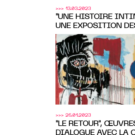
>>> 13.03.2023
"UNE HISTOIRE INTIM
UNE EXPOSITION D
LA DONATION D'YVO
Cnap
GÉRÉE PAR LE
,
COLLECTION LAMBE
25 MARS AU 4 JUIN
>>> 26.01.2023
"LE RETOUR", ŒUVR
DIALOGUE AVEC LA 