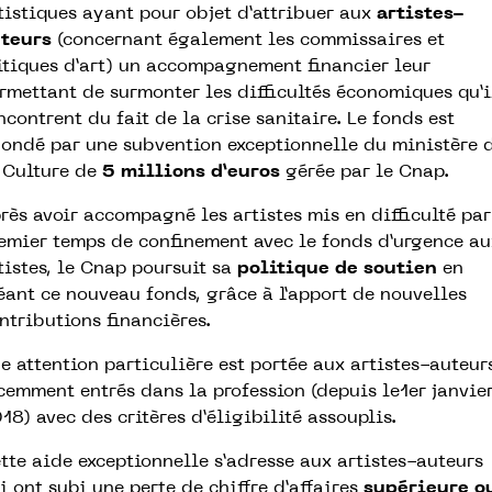
tistiques ayant pour objet d’attribuer aux
artistes-
teurs
(concernant également les commissaires et
itiques d’art) un accompagnement financier leur
rmettant de surmonter les difficultés économiques qu’i
ncontrent du fait de la crise sanitaire. Le fonds est
ondé par une subvention exceptionnelle du ministère 
 Culture de
5 millions d’euros
gérée par le Cnap.
rès avoir accompagné les artistes mis en difficulté par
emier temps de confinement avec le fonds d’urgence au
tistes, le Cnap poursuit sa
politique de soutien
en
éant ce nouveau fonds, grâce à l’apport de nouvelles
ntributions financières.
e attention particulière est portée aux artistes-auteur
cemment entrés dans la profession (depuis le1er janvie
18) avec des critères d’éligibilité assouplis.
tte aide exceptionnelle s’adresse aux artistes-auteurs
i ont subi une perte de chiffre d’affaires
supérieure o