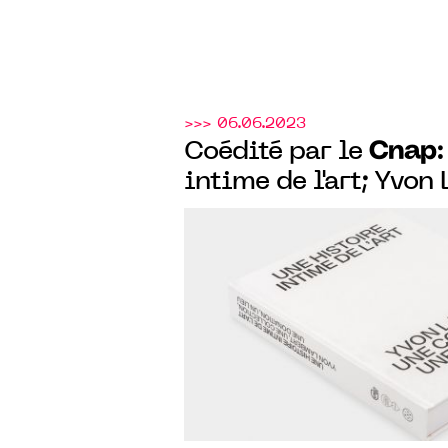
>>> 06.06.2023
Cnap
Coédité par le
:
intime de l'art; Yvon
collection, une donati
livre de la donation