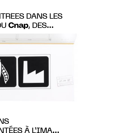
TRÉES DANS LES
Cnap
DU
, DES
AN WIDMER
SPACE DE L’ART
UANS-SARTOUX du
avril 2023
NS
TÉES À L’IMA