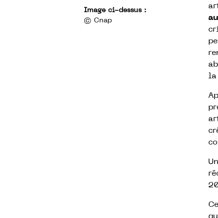
ar
Image ci-dessus :
au
© Cnap
cr
pe
re
ab
la
Ap
pr
ar
cr
co
Un
ré
20
Ce
qu