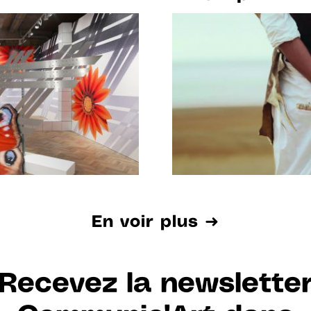
S LE 29 JANV.
TOURCOING DA
"LES SENTINELL
AU 12.02.2023
En voir plus ➜
Recevez la newslette