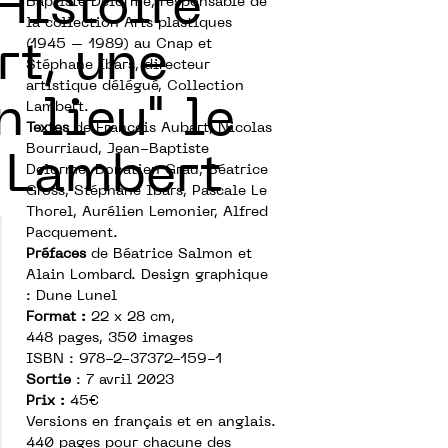
Histoire
Baptiste Delorme, responsable de
la collection Arts plastiques
(1945 – 1989) au Cnap et
rt, une
Stéphane Ibars, directeur
artistique délégué, Collection
n lieu" le
Lambert.
Textes
de François Aubart, Nicolas
Bourriaud, Jean-Baptiste
n Lambert
Delorme, Donatien Grau, Béatrice
Gross, Stéphane Ibars, Pascale Le
Thorel, Aurélien Lemonier, Alfred
Pacquement.
Préfaces
de Béatrice Salmon et
Alain Lombard. Design graphique
: Dune Lunel
Format :
22 x 28 cm,
448 pages, 350 images
ISBN : 978-2-37372-159-1
Sortie
: 7 avril 2023
Prix :
45€
Versions en français et en anglais.
440 pages pour chacune des