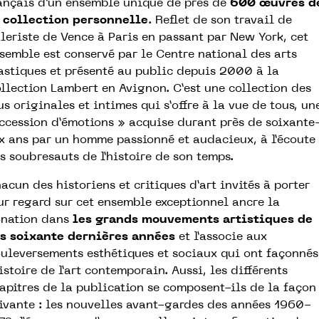
ançais d’un ensemble unique de près de
600 œuvres d
 collection personnelle
. Reflet de son travail de
leriste de Vence à Paris en passant par New York, cet
semble est conservé par le Centre national des arts
astiques et présenté au public depuis 2000 à la
llection Lambert en Avignon. C’est une collection des
us originales et intimes qui s’offre à la vue de tous, un
ccession d’émotions » acquise durant près de soixante
x ans par un homme passionné et audacieux, à l’écoute
s soubresauts de l’histoire de son temps.
acun des historiens et critiques d’art invités à porter
ur regard sur cet ensemble exceptionnel ancre la
nation dans
les grands mouvements artistiques de
s soixante dernières années
et l’associe aux
uleversements esthétiques et sociaux qui ont façonnés
histoire de l’art contemporain. Aussi, les différents
apitres de la publication se composent-ils de la façon
ivante : les nouvelles avant-gardes des années 1960-