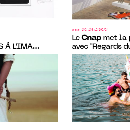
>>> 02.05.2022
Cnap
Le
met la 
 À L’IMA
avec "Regards du
EXPOSITION
déploie dans la 
DU 17.09.2022
au 23 octobre 