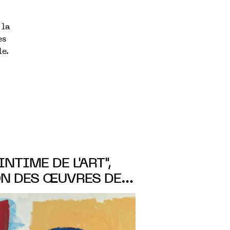
 la
es
le.
INTIME DE L'ART",
ON DES ŒUVRES DE
'YVON LAMBERT,
nap
, À LA
AMBERT AVIGNON DU