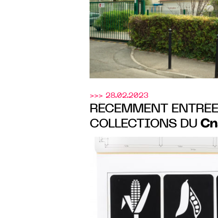
>>> 28.02.2023
RÉCEMMENT ENTRÉE
Cn
COLLECTIONS DU
ŒUVRES DE JEAN W
EXPOSÉES À L’ESPACE
CONCRET À MOUANS
14 janvier au 9 avril