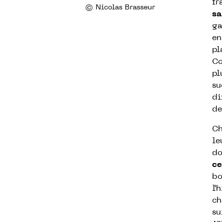
fr
© Nicolas Brasseur
sa
ga
en
pl
Co
pl
su
di
de
Ch
le
do
ce
bo
l’
ch
su