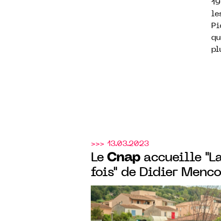
19
le
Pi
qu
pl
>>> 13.03.2023
Cnap
Le
accueille "L
fois" de Didier Menc
Sartoux, jusqu'au 4 a