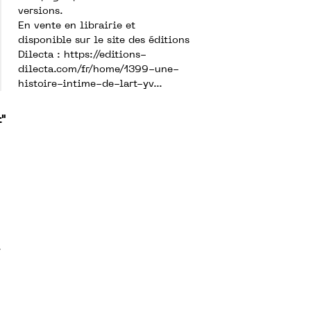
versions.
En vente en librairie et
disponible sur le site des éditions
Dilecta :
https://editions-
dilecta.com/fr/home/1399-une-
histoire-intime-de-lart-yv...
t"
,