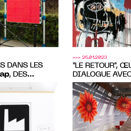
25 MARS AU 4 
>>> 26.01.2023
S DANS LES
"LE RETOUR", 
ap
, DES
DIALOGUE AVEC
IDMER
MRAC OCCITANI
 DE L’ART
2023 À SÉRIG
-SARTOUX du
 2023