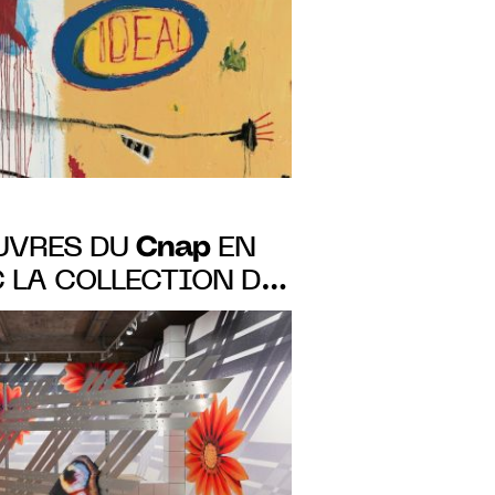
JUIN 2023
Cnap
ŒUVRES DU
EN
 LA COLLECTION DU
E, DÈS LE 29 JANV.
NAN