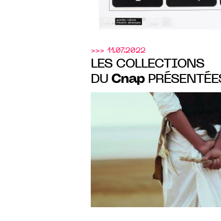
>>> 11.07.2022
LES COLLECTIONS
Cnap
DU
PRÉSENTÉES
TOURCOING DANS L’
"LES SENTINELLES", 
AU 12.02.2023