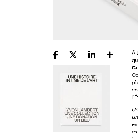
À 
qu
Co
Co
pl
co
l’
Un
un
em
ma