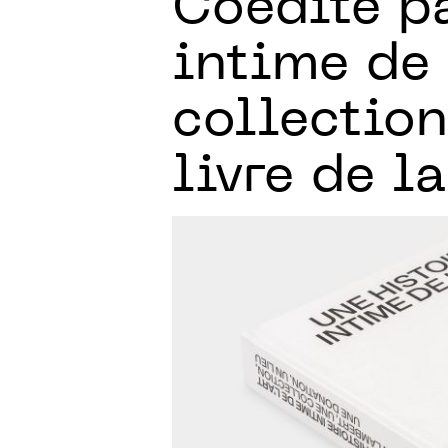
Coédité p
intime de 
collection
livre de l