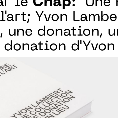
ar le
Cnap
: "Une 
l'art; Yvon Lambe
, une donation, u
a donation d'Yvo