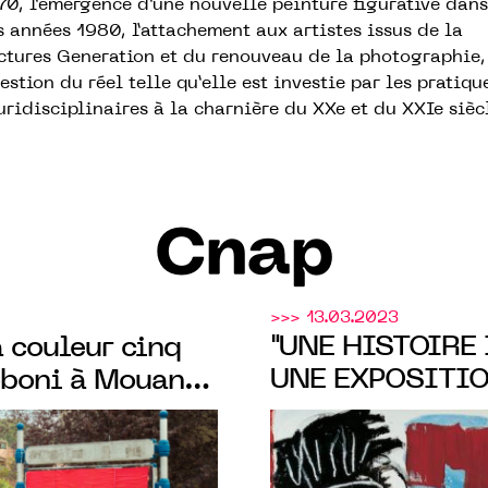
70, l’émergence d’une nouvelle peinture figurative dans
s années 1980, l’attachement aux artistes issus de la
ctures Generation et du renouveau de la photographie,
estion du réel telle qu’elle est investie par les pratiqu
uridisciplinaires à la charnière du XXe et du XXIe sièc
Cnap
>>> 13.03.2023
"UNE HISTOIRE 
a couleur cinq
UNE EXPOSITI
oboni à Mouans-
LA DONATION D
vril 2023
C
GÉRÉE PAR LE
COLLECTION L