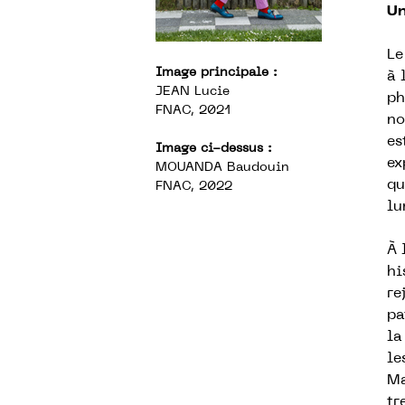
Un
Le
Image principale :
à 
JEAN Lucie
ph
FNAC, 2021
no
es
Image ci-dessus :
ex
MOUANDA Baudouin
qu
FNAC, 2022
lu
À 
hi
re
pa
la
le
Ma
tr