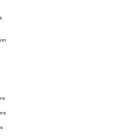
t
ion
re
ers
es