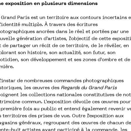
e exposition en plusieurs dimensions
 Grand Paris est un territoire aux contours incertains e
l’identité multiple. À travers des écritures
otographiques ancrées dans le réel et portées par une
uvelle génération d’artistes, l’objectif de cette exposit
t de partager un récit de ce territoire, de le révéler, en
plorant son histoire, son actualité, son futur, son
otidien, son développement et ses zones d’ombre et de
mière.
l’instar de nombreuses commandes photographiques
storiques, les œuvres des
Regards du Grand Paris
joignent les collections nationales constitutives de not
trimoine commun. L’exposition dévoile ces œuvres pour
 première fois au public et entend également revenir v
s territoires des prises de vue. Outre l’exposition aux
gasins généraux, regroupant des œuvres de chacun d
ente-huit artistes ayant participé à la commande, les