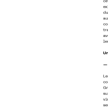
ce
ex
du
au
co
tr
av
le
Un
— 
Le
co
Gr
su
vi
se