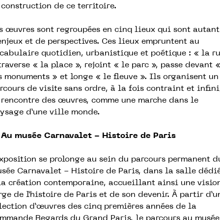
 construction de ce territoire.
s œuvres sont regroupées en cinq lieux qui sont autant
enjeux et de perspectives. Ces lieux empruntent au
cabulaire quotidien, urbanistique et poétique : « la r
traverse « la place », rejoint « le parc », passe devant 
s monuments » et longe « le fleuve ». Ils organisent un
rcours de visite sans ordre, à la fois contraint et infini
 rencontre des œuvres, comme une marche dans le
ysage d’une ville monde.
Au musée Carnavalet - Histoire de Paris
exposition se prolonge au sein du parcours permanent d
sée Carnavalet - Histoire de Paris, dans la salle dédi
la création contemporaine, accueillant ainsi une visio
rge de l’histoire de Paris et de son devenir. À partir d’u
lection d’œuvres des cinq premières années de la
mmande Regards du Grand Paris, le parcours au musée