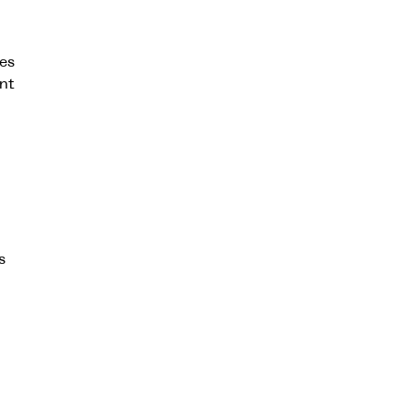
es
nt
s