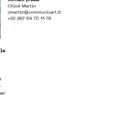
Contact presse
Chloé Martin
cmartin@communicart.fr
+33 (0)7 69 75 11 78
 le
s
)
par