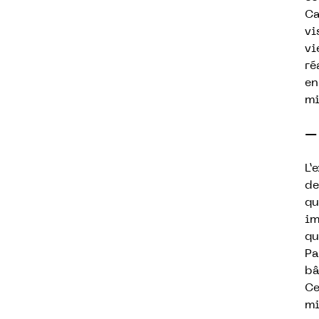
Ca
vi
vi
ré
en
mi
— 
L’
de
qu
im
qu
Pa
bâ
Ce
mi