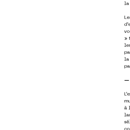
la
Le
d’
vo
» 
le
pa
la
pa
— 
L’
mu
à 
la
sé
co