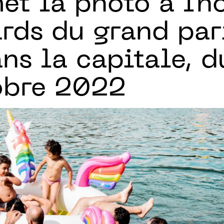
et la photo à l'h
rds du grand pari
ns la capitale, d
obre 2022