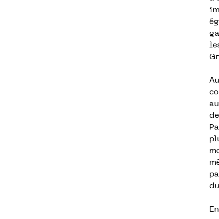
im
ég
ga
le
Gr
Au
co
au
de
Pa
pl
mo
mé
pa
du
En