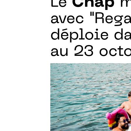
Le
Cnap
m
avec "Rega
déploie da
au 23 oct