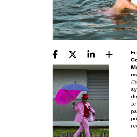
Fr
Ce
Ma
mu
Re
ay
de
le
pa
po
re