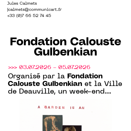
Jules Calmets
jcalmets
@communicart.fr
+33 (0)7 66 52 74 45
Fondation Calouste
Gulbenkian
>>> 03.07.2026 - 05.07.2026
Fondation
Organisé par la
Calouste Gulbenkian
et la Ville
de Deauville, un week-end
nature et art au Parc Calouste
Gulbenkian, à Benerville-sur-
Mer (14)