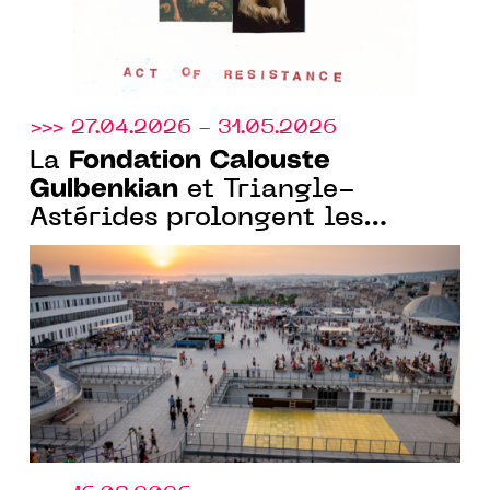
>>> 27.04.2026 - 31.05.2026
Fondation Calouste
La
Gulbenkian
et Triangle-
Astérides prolongent les
candidatures pour la résidence
curatoriale à la Friche la Belle
de Mai, Marseille