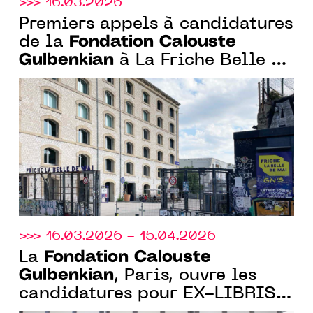
>>> 16.03.2026
Premiers appels à candidatures
Fondation Calouste
de la
Gulbenkian
à La Friche Belle de
Mai et à la Bibliothèque
Gulbenkian et lancement du 4ᵉ
Prix Art Ensemble avec le
CENTQUATRE-PARIS
>>> 16.03.2026 - 15.04.2026
Fondation Calouste
La
Gulbenkian
, Paris, ouvre les
candidatures pour EX-LIBRIS,
sa nouvelle résidence