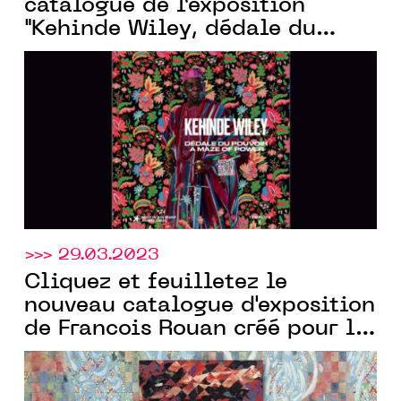
catalogue de l’exposition
"Kehinde Wiley, dédale du
pouvoir" créé pour la galerie
Templon
par Communic’Art
>>> 29.03.2023
Cliquez et feuilletez le
nouveau catalogue d'exposition
de Francois Rouan créé pour la
Templon
Galerie
par
Communic'Art