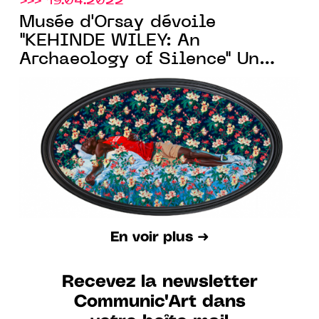
>>> 19.04.2022
Musée d'Orsay dévoile
"KEHINDE WILEY: An
Archaeology of Silence" Un
événement collatéral de la
59ème Exposition d’Art
Internationale – La Biennale
di Venezia
En voir plus ➜
Recevez la newsletter
Communic'Art dans