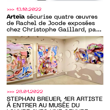
>>> 13.10.2022
Arteïa
sécurise quatre œuvres
de Rachel de Joode exposées
chez Christophe Gaillard, par
un passeport numérique
inviolable ancré sur la
blockchain, connecté via une
puce NFC
>>> 28.01.2022
STEPHAN BREUER, 1ER ARTISTE
À ENTRER AU MUSÉE DU