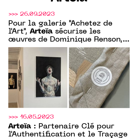
>>> 26.09.2023
Pour la galerie "Achetez de
Arteïa
l'Art",
sécurise les
œuvres de Dominique Renson,
avec son passeport numérique
inviolable ancré sur la
blockchain Tezos
>>> 16.05.2023
Arteïa
: Partenaire Clé pour
l'Authentification et le Traçage