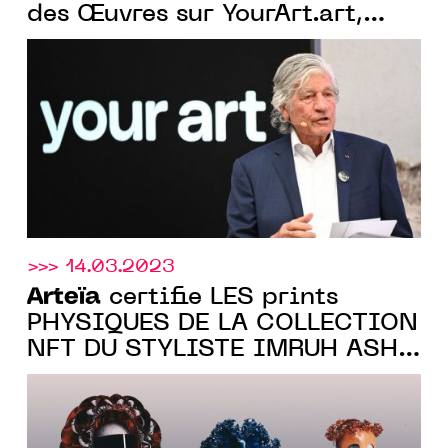
des Œuvres sur YourArt.art,
Plateforme d'Art en Ligne de
Maurice Levy
>>> 14.03.2023
Arteïa
certifie LES prints
PHYSIQUES DE LA COLLECTION
NFT DU STYLISTE IMRUH ASHA
POUR LE STUDIO WEB3 THE
NEW FACE