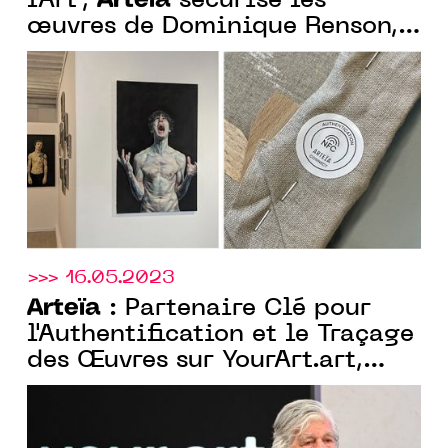
Arteïa
l'Art",
sécurise les
œuvres de Dominique Renson,
avec son passeport numérique
inviolable ancré sur la
blockchain Tezos
>>> 16.05.2023
Arteïa
: Partenaire Clé pour
l'Authentification et le Traçage
des Œuvres sur YourArt.art,
Plateforme d'Art en Ligne de
Maurice Levy