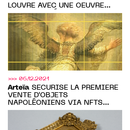
LOUVRE AVEC UNE OEUVRE
AUTHENTIFIÉE PAR UNE PUCE
NFC ARTEÏA SÉCURISÉE SUR
LA BLOCKCHAIN
>>> 06.12.2021
Arteïa
SÉCURISE LA PREMIÈRE
VENTE D'OBJETS
NAPOLÉONIENS VIA NFTS
POUR LA GALERIE IMPERIAL
ART>> 8 DÉC. 2021