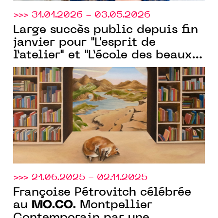
>>> 31.01.2026 - 03.05.2026
Large succès public depuis fin
janvier pour "L'esprit de
l’atelier" et "L’école des beaux-
arts de Montpellier", les deux
expositions portées par le
MO.CO.
>>> 21.06.2025 - 02.11.2025
Françoise Pétrovitch célébrée
MO.CO.
au
Montpellier