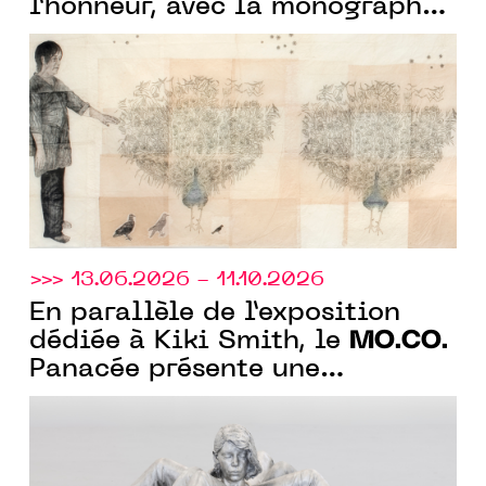
l’honneur, avec la monographie
de Kiki Smith et avec
l'exposition collective "À fleur
de peau"
>>> 13.06.2026 - 11.10.2026
En parallèle de l’exposition
MO.CO.
dédiée à Kiki Smith, le
Panacée présente une
exposition collection « A fleur
de peau » sur la monstruosité