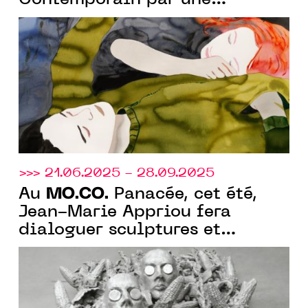
Contemporain par une
monographie de 130 œuvres.
>>> 21.06.2025 - 28.09.2025
MO.CO.
Au
Panacée, cet été,
Jean-Marie Appriou fera
dialoguer sculptures et
éléments, explorant la
matérialité, donnant forme à
l’informe.