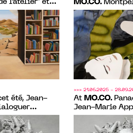
de l’atelier" et
MO.CO.
Montpel
ts de
par une monogr
x expositions
.
>>> 21.06.2025 - 28.09.
MO.CO.
et été, Jean-
At
Panac
ialoguer
Jean-Marie App
s, explorant la
sculptures and 
 forme à
dialogue, explor