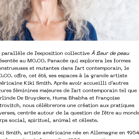
 parallèle de l'exposition collective
À fleur de peau
ésentée au MO.CO. Panacée qui explorera les formes
nstrueuses et mutantes dans l'art contemporain, le
.CO. offre, cet été, ses espaces à la grande artiste
éricaine Kiki Smith. Après avoir accueilli d'autres
gures féminines majeures de l'art contemporain tel que
rlinde De Bruyckere, Huma Bhabha et Françoise
trovitch, nous célébrerons une création aux pratiques
verses, centrée autour de la question de l'être au mond
rps social, spirituel, animal et céleste.
ki Smith, artiste américaine née en Allemagne en 1954