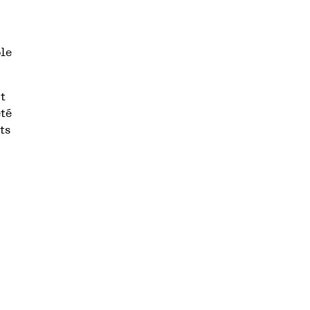
ble
t
été
ts