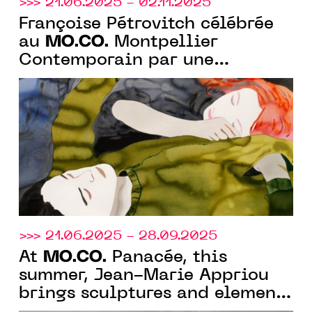
>>> 21.06.2025 - 02.11.2025
Françoise Pétrovitch célébrée
MO.CO.
au
Montpellier
Contemporain par une
monographie de 130 œuvres.
>>> 21.06.2025 - 28.09.2025
MO.CO.
At
Panacée, this
summer, Jean-Marie Appriou
brings sculptures and elements
into dialogue, exploring